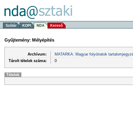
Szótár
KOPI
NDA
Kereső
Gyűjtemény: Mélyépítés
Archívum:
MATARKA: Magyar folyóiratok tartalomjegyzé
Tárolt tételek száma:
0
Tételek