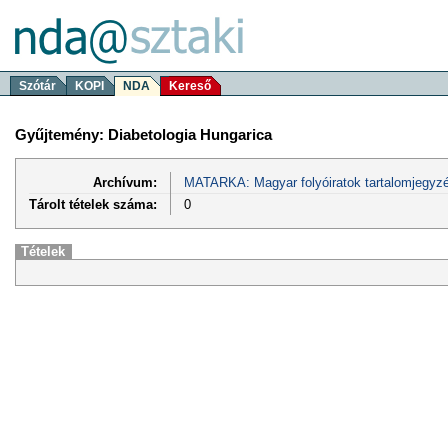
Szótár
KOPI
NDA
Kereső
Gyűjtemény: Diabetologia Hungarica
Archívum:
MATARKA: Magyar folyóiratok tartalomjegyzé
Tárolt tételek száma:
0
Tételek