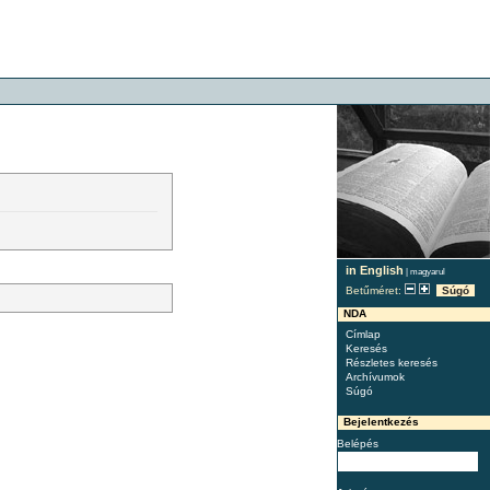
in English
|
magyarul
Betűméret:
Súgó
NDA
Címlap
Keresés
Részletes keresés
Archívumok
Súgó
Bejelentkezés
Belépés