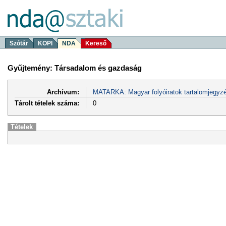
Szótár
KOPI
NDA
Kereső
Gyűjtemény: Társadalom és gazdaság
Archívum:
MATARKA: Magyar folyóiratok tartalomjegyzé
Tárolt tételek száma:
0
Tételek