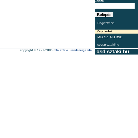
Jelszó
Regisztráció
Kapcsolat
MTA SZTAKI DSD
szotar.sztaki.hu
copyright © 1997-2005
mta sztaki
|
rendszergazda
dsd.sztaki.hu