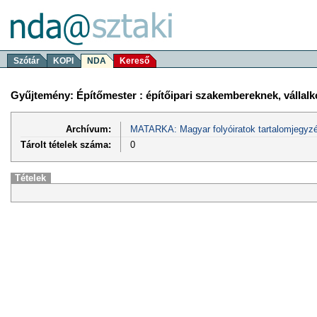
Szótár
KOPI
NDA
Kereső
Gyűjtemény: Építőmester : építőipari szakembereknek, válla
Archívum:
MATARKA: Magyar folyóiratok tartalomjegyzé
Tárolt tételek száma:
0
Tételek