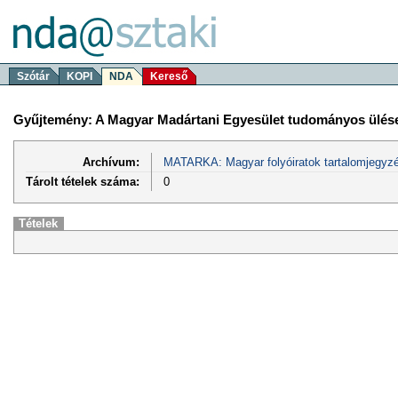
Szótár
KOPI
NDA
Kereső
Gyűjtemény: A Magyar Madártani Egyesület tudományos ülés
Archívum:
MATARKA: Magyar folyóiratok tartalomjegyzé
Tárolt tételek száma:
0
Tételek