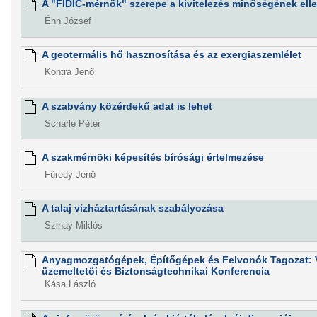
A "FIDIC-mérnök" szerepe a kivitelezés minőségének el
Éhn József
A geotermális hő hasznosítása és az exergiaszemlélet
Kontra Jenő
A szabvány közérdekű adat is lehet
Scharle Péter
A szakmérnöki képesítés bírósági értelmezése
Füredy Jenő
A talaj vízháztartásának szabályozása
Szinay Miklós
Anyagmozgatógépek, Építőgépek és Felvonók Tagozat: V
üzemeltetői és Biztonságtechnikai Konferencia
Kása László