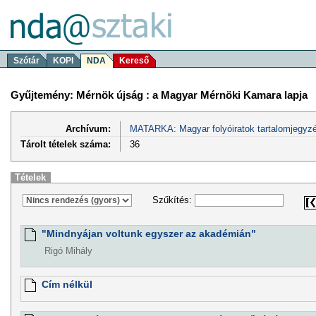
Szótár
KOPI
NDA
Kereső
Gyűjtemény: Mérnök újság : a Magyar Mérnöki Kamara lapja
Archívum:
MATARKA: Magyar folyóiratok tartalomjegyzé
Tárolt tételek száma:
36
Tételek
Szűkítés:
"Mindnyájan voltunk egyszer az akadémián"
Rigó Mihály
Cím nélkül