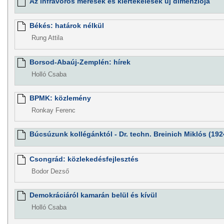
Az infravörös mérések és kiértékelések új dimenziója
Békés: határok nélkül
Rung Attila
Borsod-Abaúj-Zemplén: hírek
Holló Csaba
BPMK: közlemény
Ronkay Ferenc
Búcsúzunk kollégánktól - Dr. techn. Breinich Miklós (192
Csongrád: közlekedésfejlesztés
Bodor Dezső
Demokráciáról kamarán belül és kívül
Holló Csaba