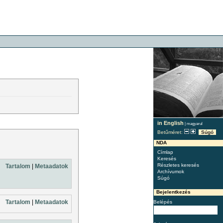
in English
|
magyarul
Betűméret:
Súgó
NDA
Címlap
Keresés
Részletes keresés
Tartalom
|
Metaadatok
Archívumok
Súgó
Bejelentkezés
Tartalom
|
Metaadatok
Belépés