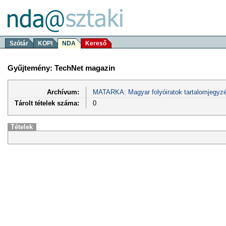
Szótár
KOPI
NDA
Kereső
Gyűjtemény: TechNet magazin
Archívum:
MATARKA: Magyar folyóiratok tartalomjegyzé
Tárolt tételek száma:
0
Tételek