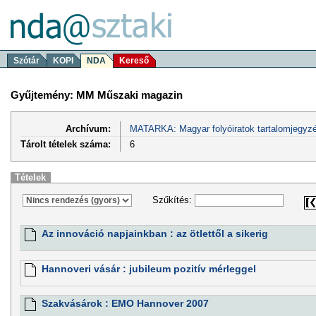
Szótár
KOPI
NDA
Kereső
Gyűjtemény: MM Műszaki magazin
Archívum:
MATARKA: Magyar folyóiratok tartalomjegyzé
Tárolt tételek száma:
6
Tételek
Szűkítés:
Az innováció napjainkban : az ötlettől a sikerig
Hannoveri vásár : jubileum pozitív mérleggel
Szakvásárok : EMO Hannover 2007