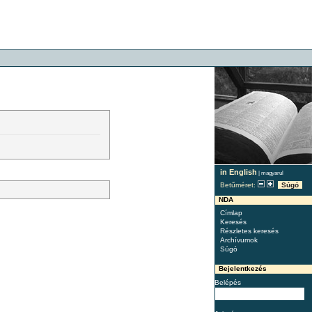
in English
|
magyarul
Betűméret:
Súgó
NDA
Címlap
Keresés
Részletes keresés
Archívumok
Súgó
Bejelentkezés
Belépés