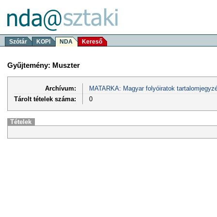
Szótár
KOPI
NDA
Kereső
Gyűjtemény: Muszter
Archívum:
MATARKA: Magyar folyóiratok tartalomjegyzé
Tárolt tételek száma:
0
Tételek