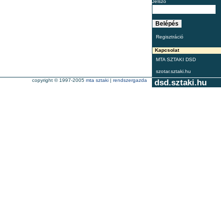
Jelszó
Regisztráció
Kapcsolat
MTA SZTAKI DSD
szotar.sztaki.hu
copyright © 1997-2005
mta sztaki
|
rendszergazda
dsd.sztaki.hu