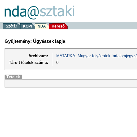
Szótár
KOPI
NDA
Kereső
Gyűjtemény: Ügyészek lapja
Archívum:
MATARKA: Magyar folyóiratok tartalomjegyzé
Tárolt tételek száma:
0
Tételek