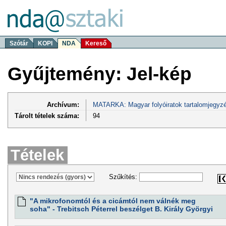
Szótár
KOPI
NDA
Kereső
Gyűjtemény: Jel-kép
Archívum:
MATARKA: Magyar folyóiratok tartalomjegyzé
Tárolt tételek száma:
94
Tételek
Szűkítés:
"A mikrofonomtól és a cicámtól nem válnék meg
soha" - Trebitsch Péterrel beszélget B. Király Györgyi