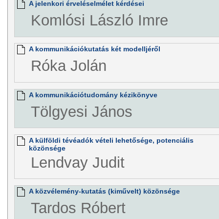
A jelenkori érveléselmélet kérdései
Komlósi László Imre
A kommunikációkutatás két modelljéről
Róka Jolán
A kommunikációtudomány kézikönyve
Tölgyesi János
A külföldi tévéadók vételi lehetősége, potenciális
közönsége
Lendvay Judit
A közvélemény-kutatás (kiművelt) közönsége
Tardos Róbert