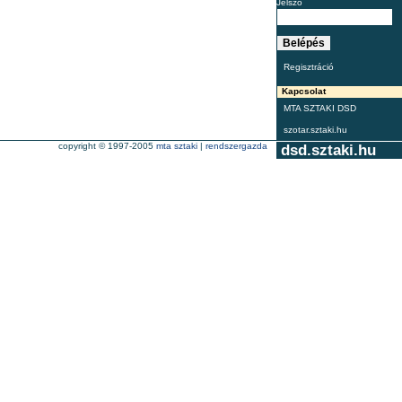
Jelszó
Regisztráció
Kapcsolat
MTA SZTAKI DSD
szotar.sztaki.hu
copyright © 1997-2005
mta sztaki
|
rendszergazda
dsd.sztaki.hu