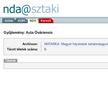
Szótár
KOPI
NDA
Kereső
Gyűjtemény: Acta Óváriensis
Archívum:
MATARKA: Magyar folyóiratok tartalomjegyzé
Tárolt tételek száma:
0
Tételek