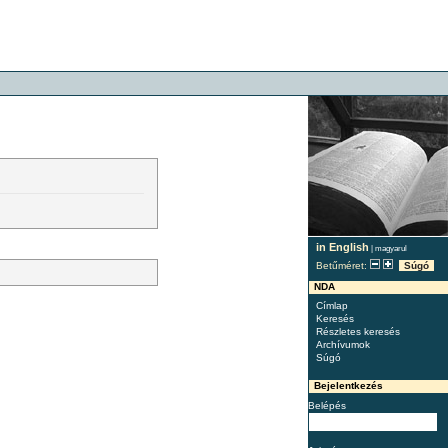
in English
|
magyarul
Betűméret:
Súgó
NDA
Címlap
Keresés
Részletes keresés
Archívumok
Súgó
Bejelentkezés
Belépés