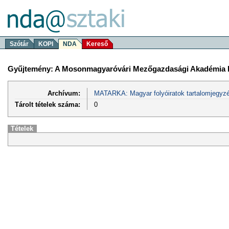
Szótár
KOPI
NDA
Kereső
Gyűjtemény: A Mosonmagyaróvári Mezőgazdasági Akadémia 
Archívum:
MATARKA: Magyar folyóiratok tartalomjegyzé
Tárolt tételek száma:
0
Tételek