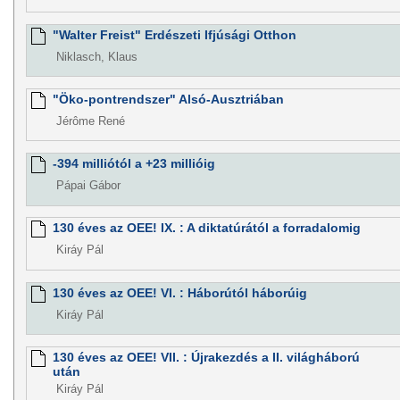
"Walter Freist" Erdészeti Ifjúsági Otthon
Niklasch, Klaus
"Öko-pontrendszer" Alsó-Ausztriában
Jérôme René
-394 milliótól a +23 millióig
Pápai Gábor
130 éves az OEE! IX. : A diktatúrától a forradalomig
Kiráy Pál
130 éves az OEE! VI. : Háborútól háborúig
Kiráy Pál
130 éves az OEE! VII. : Újrakezdés a II. világháború
után
Kiráy Pál