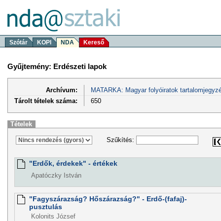
Szótár
KOPI
NDA
Kereső
Gyűjtemény: Erdészeti lapok
Archívum:
MATARKA: Magyar folyóiratok tartalomjegyzé
Tárolt tételek száma:
650
Tételek
Szűkítés:
"Erdők, érdekek" - értékek
Apatóczky István
"Fagyszárazság? Hőszárazság?" - Erdő-(fafaj)-
pusztulás
Kolonits József