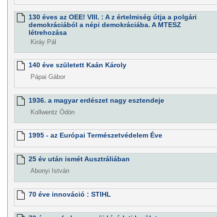
130 éves az OEE! VIII. : A z értelmiség útja a polgári
demokráciából a népi demokráciába. A MTESZ
létrehozása
Kiráy Pál
140 éve született Kaán Károly
Pápai Gábor
1936. a magyar erdészet nagy esztendeje
Kollwentz Ödön
1995 - az Európai Természetvédelem Éve
25 év után ismét Ausztráliában
Abonyi István
70 éve innováció : STIHL