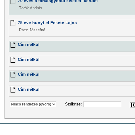
70 éves a farkasgyepüi kísérleti kerület
Török András
75 éve hunyt el Fekete Lajos
Rácz Józsefné
Cím nélkül
Cím nélkül
Cím nélkül
Cím nélkül
Szűkítés: