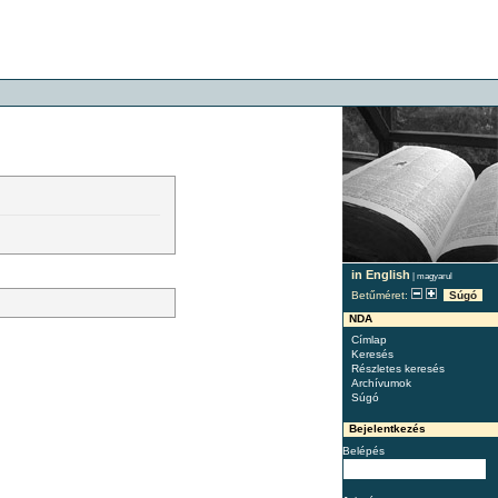
in English
|
magyarul
Betűméret:
Súgó
NDA
Címlap
Keresés
Részletes keresés
Archívumok
Súgó
Bejelentkezés
Belépés