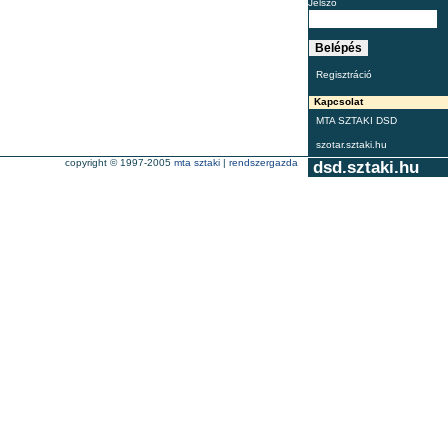
Jelszó
Regisztráció
Kapcsolat
MTA SZTAKI DSD
szotar.sztaki.hu
copyright © 1997-2005
mta sztaki
|
rendszergazda
dsd.sztaki.hu