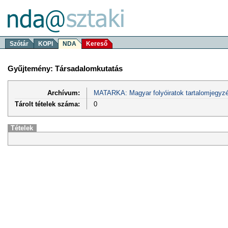
Szótár
KOPI
NDA
Kereső
Gyűjtemény: Társadalomkutatás
Archívum:
MATARKA: Magyar folyóiratok tartalomjegyzé
Tárolt tételek száma:
0
Tételek