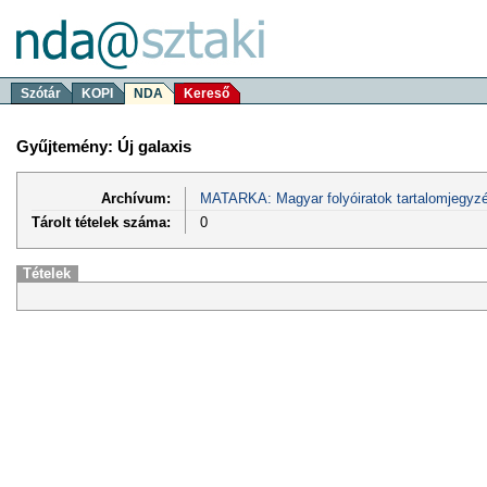
Szótár
KOPI
NDA
Kereső
Gyűjtemény: Új galaxis
Archívum:
MATARKA: Magyar folyóiratok tartalomjegyzé
Tárolt tételek száma:
0
Tételek