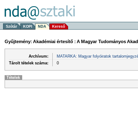
Szótár
KOPI
NDA
Kereső
Gyűjtemény: Akadémiai értesítő : A Magyar Tudományos Akadé
Archívum:
MATARKA: Magyar folyóiratok tartalomjegyzé
Tárolt tételek száma:
0
Tételek