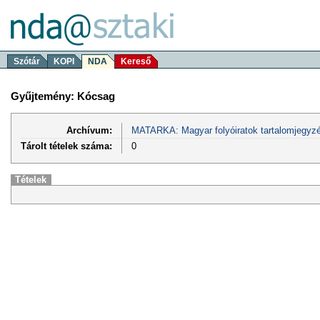
Szótár
KOPI
NDA
Kereső
Gyűjtemény: Kócsag
Archívum:
MATARKA: Magyar folyóiratok tartalomjegyzé
Tárolt tételek száma:
0
Tételek