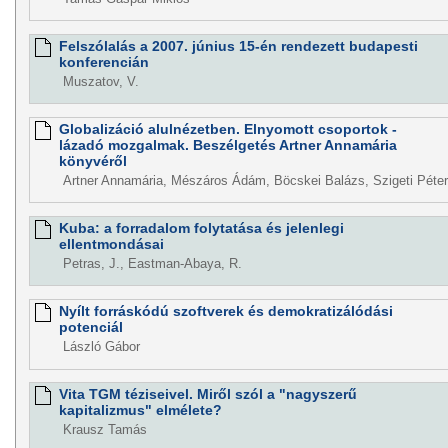
Felszólalás a 2007. június 15-én rendezett budapesti
konferencián
Muszatov, V.
Globalizáció alulnézetben. Elnyomott csoportok -
lázadó mozgalmak. Beszélgetés Artner Annamária
könyvéről
Artner Annamária, Mészáros Ádám, Böcskei Balázs, Szigeti Péter
Kuba: a forradalom folytatása és jelenlegi
ellentmondásai
Petras, J., Eastman-Abaya, R.
Nyílt forráskódú szoftverek és demokratizálódási
potenciál
László Gábor
Vita TGM téziseivel. Miről szól a "nagyszerű
kapitalizmus" elmélete?
Krausz Tamás