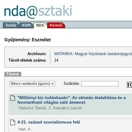
Szótár
KOPI
NDA
Kereső
Gyűjtemény: Eszmélet
Archívum:
MATARKA: Magyar folyóiratok tartalomjegyzé
Tárolt tételek száma:
14
Tételek
Szűkítés:
"Milliónyi kis tudáskazán". Az oktatás átalakítása és a
fenntartható világba való átmenet
Vietorisz Tamás, Z. Karvalics László
A 21. század szocializmusa felé
Hart, A.