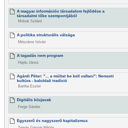
A magyar információs társadalom fejlődése a
társadalmi tőke szempontjából
Molnár Szilárd
A politika strukturális válsága
Mészáros István
A tagadás nem program
Hajdu János
Agárdi Péter: "... a múltat be kell vallani": Nemzeti
kultúra - baloldali tradíció
Bartha Eszter
Digitális közjavak
Ferge Sándor
Egyszerű és nagyszerű kapitalizmus
Tamás Gáspár Miklós