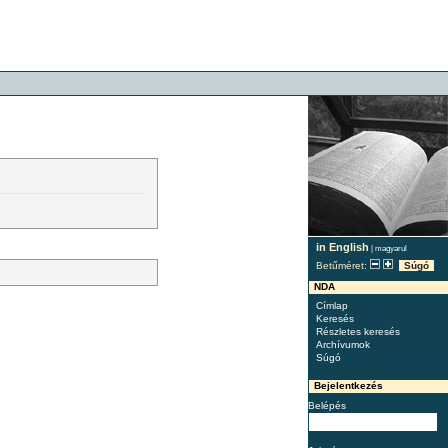
in English
|
magyarul
Betűméret:
Súgó
NDA
Címlap
Keresés
Részletes keresés
Archívumok
Súgó
Bejelentkezés
Belépés