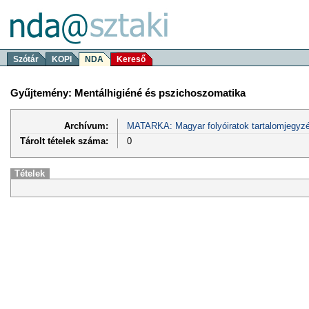
Szótár
KOPI
NDA
Kereső
Gyűjtemény: Mentálhigiéné és pszichoszomatika
Archívum:
MATARKA: Magyar folyóiratok tartalomjegyzé
Tárolt tételek száma:
0
Tételek