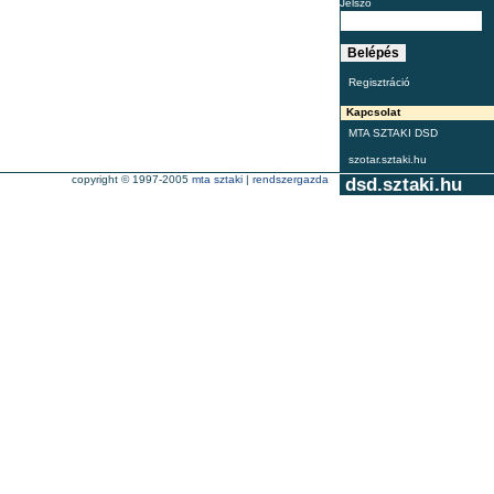
Jelszó
Regisztráció
Kapcsolat
MTA SZTAKI DSD
szotar.sztaki.hu
copyright © 1997-2005
mta sztaki
|
rendszergazda
dsd.sztaki.hu