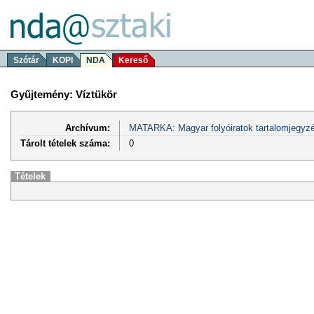
Szótár
KOPI
NDA
Kereső
Gyűjtemény: Víztükör
Archívum:
MATARKA: Magyar folyóiratok tartalomjegyzé
Tárolt tételek száma:
0
Tételek