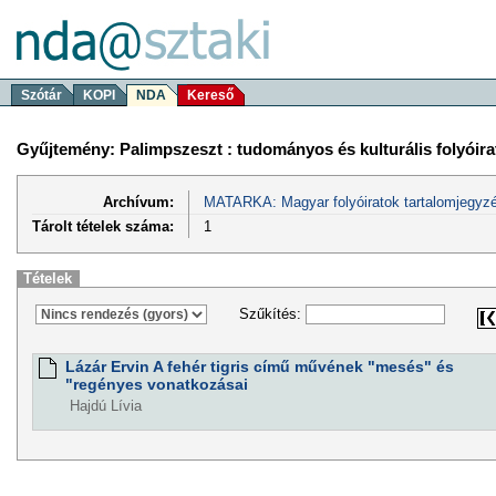
Szótár
KOPI
NDA
Kereső
Gyűjtemény: Palimpszeszt : tudományos és kulturális folyóira
Archívum:
MATARKA: Magyar folyóiratok tartalomjegyzé
Tárolt tételek száma:
1
Tételek
Szűkítés:
Lázár Ervin A fehér tigris című művének "mesés" és
"regényes vonatkozásai
Hajdú Lívia