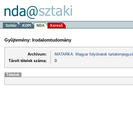
Szótár
KOPI
NDA
Kereső
Gyűjtemény: Irodalomtudomány
Archívum:
MATARKA: Magyar folyóiratok tartalomjegyzé
Tárolt tételek száma:
0
Tételek