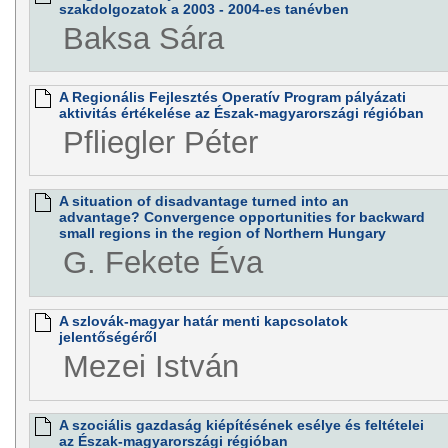
szakdolgozatok a 2003 - 2004-es tanévben
Baksa Sára
A Regionális Fejlesztés Operatív Program pályázati
aktivitás értékelése az Észak-magyarországi régióban
Pfliegler Péter
A situation of disadvantage turned into an
advantage? Convergence opportunities for backward
small regions in the region of Northern Hungary
G. Fekete Éva
A szlovák-magyar határ menti kapcsolatok
jelentőségéről
Mezei István
A szociális gazdaság kiépítésének esélye és feltételei
az Észak-magyarországi régióban