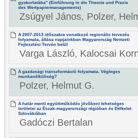
gyakorlatába" (Einführung in die Theorie und Praxis
des Wertpapiermanagements)
Zsúgyel János, Polzer, Hel
A 2007-2013 időszakra vonatkozó regionális tervezés
folyamata, állása napjainkban Magyarország Nemzeti
Fejlesztési Tervén belül
Varga László, Kalocsai Korn
A gazdasági transzformáció folyamata. Végleges
munkanélküliség?
Polzer, Helmut G.
A határ menti együttműködés jövőbeni lehetséges
területei az Észak-magyarországi régióban és Délkelet
Szlovákiában
Gadóczi Bertalan