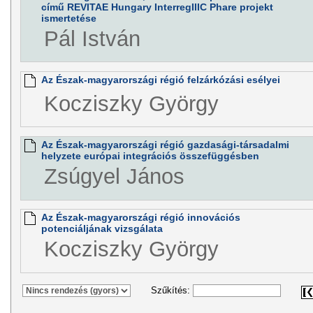
című REVITAE Hungary InterregIIIC Phare projekt
ismertetése
Pál István
Az Észak-magyarországi régió felzárkózási esélyei
Kocziszky György
Az Észak-magyarországi régió gazdasági-társadalmi
helyzete európai integrációs összefüggésben
Zsúgyel János
Az Észak-magyarországi régió innovációs
potenciáljának vizsgálata
Kocziszky György
Szűkítés: