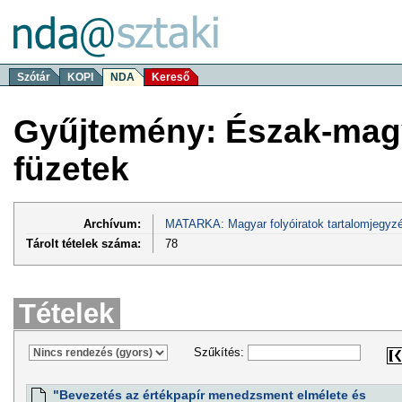
Szótár
KOPI
NDA
Kereső
Gyűjtemény: Észak-magy
füzetek
Archívum:
MATARKA: Magyar folyóiratok tartalomjegyzé
Tárolt tételek száma:
78
Tételek
Szűkítés:
"Bevezetés az értékpapír menedzsment elmélete és