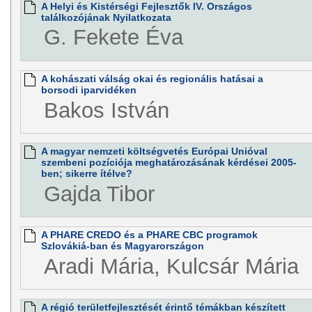
A Helyi és Kistérségi Fejlesztők IV. Országos
találkozójának Nyilatkozata
G. Fekete Éva
A kohászati válság okai és regionális hatásai a
borsodi iparvidéken
Bakos István
A magyar nemzeti költségvetés Európai Unióval
szembeni pozíciója meghatározásának kérdései 2005-
ben; sikerre ítélve?
Gajda Tibor
A PHARE CREDO és a PHARE CBC programok
Szlovákiá-ban és Magyarországon
Aradi Mária, Kulcsár Mária
A régió területfejlesztését érintő témákban készített