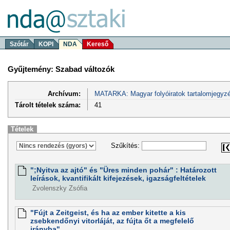
Szótár
KOPI
NDA
Kereső
Gyűjtemény: Szabad változók
Archívum:
MATARKA: Magyar folyóiratok tartalomjegyzé
Tárolt tételek száma:
41
Tételek
Szűkítés:
";Nyitva az ajtó" és "Üres minden pohár" : Határozott
leírások, kvantifikált kifejezések, igazságfeltételek
Zvolenszky Zsófia
"Fújt a Zeitgeist, és ha az ember kitette a kis
zsebkendőnyi vitorláját, az fújta őt a megfelelő
irányba"