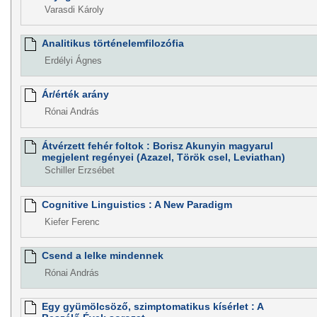
Varasdi Károly
Analitikus történelemfilozófia
Erdélyi Ágnes
Ár/érték arány
Rónai András
Átvérzett fehér foltok : Borisz Akunyin magyarul
megjelent regényei (Azazel, Török csel, Leviathan)
Schiller Erzsébet
Cognitive Linguistics : A New Paradigm
Kiefer Ferenc
Csend a lelke mindennek
Rónai András
Egy gyümölcsöző, szimptomatikus kísérlet : A