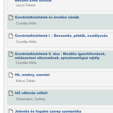
Beszélő Évek sorozat
Laczó Ferenc
Gondolatkísérletek és érvelési sémák
Csordás Attila
Gondolatkísérletek I. : Bevezetés, példák, osztályozás
Csordás Attila
Gondolatkísérletek II. rész : Modális igazolóforrások,
módszertani ellenvetések, episztemológiai rejtély
Csordás Attila
Hit, remény, szeretet
Kiricsi Zoltán
Idő változás nélkül
Shoemaker, Sydney
Jelentés és fogalmi szerep szemantika