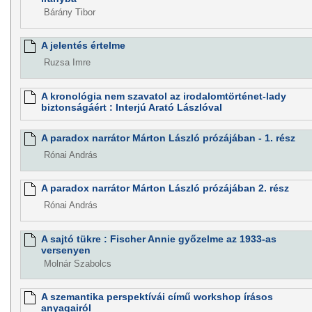
Bárány Tibor
A jelentés értelme
Ruzsa Imre
A kronológia nem szavatol az irodalomtörténet-lady
biztonságáért : Interjú Arató Lászlóval
A paradox narrátor Márton László prózájában - 1. rész
Rónai András
A paradox narrátor Márton László prózájában 2. rész
Rónai András
A sajtó tükre : Fischer Annie győzelme az 1933-as
versenyen
Molnár Szabolcs
A szemantika perspektívái című workshop írásos
anyagairól