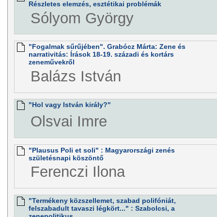
Részletes elemzés, esztétikai problémák
Sólyom György
"Fogalmak sűrűjében". Grabócz Márta: Zene és
narrativitás: Írások 18-19. századi és kortárs
zeneművekről
Balázs István
"Hol vagy István király?"
Olsvai Imre
"Plausus Poli et soli" : Magyarországi zenés
születésnapi köszöntő
Ferenczi Ilona
"Termékeny közszellemet, szabad polifóniát,
felszabadult tavaszi légkört..." : Szabolcsi, a
zenepolitikus