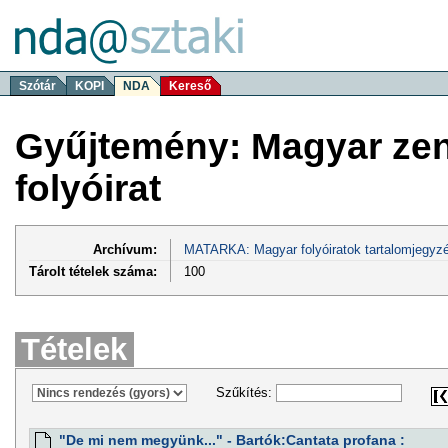
Szótár
KOPI
NDA
Kereső
Gyűjtemény: Magyar zen
folyóirat
Archívum:
MATARKA: Magyar folyóiratok tartalomjegyzé
Tárolt tételek száma:
100
Tételek
Szűkítés:
"De mi nem megyünk..." - Bartók:Cantata profana :