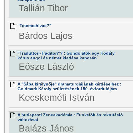
Tallián Tibor
"Tetemrehívás?"
Bárdos Lajos
"Traduttori-Traditori"? : Gondolatok egy Kodály
kórus angol és német kiadása kapcsán
Eősze László
A "Sába királynője" dramaturgiájának kérdéseihez :
Goldmark Károly születésének 150. évfordulójára
Kecskeméti István
A budapesti Zeneakadémia : Funkciók és rekrutáció
változásai
Balázs János