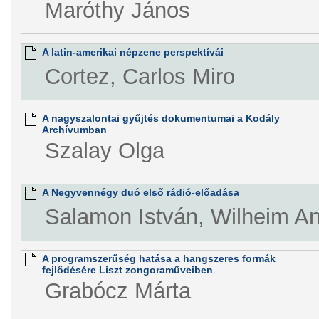
Maróthy János
A latin-amerikai népzene perspektívái
Cortez, Carlos Miro
A nagyszalontai gyűjtés dokumentumai a Kodály
Archívumban
Szalay Olga
A Negyvennégy duó első rádió-előadása
Salamon István, Wilheim A
A programszerűség hatása a hangszeres formák
fejlődésére Liszt zongoraműveiben
Grabócz Márta