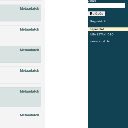
Jelszó
Metaadatok
Regisztráció
Metaadatok
Kapcsolat
MTA SZTAKI DSD
szotar.sztaki.hu
Metaadatok
Metaadatok
Metaadatok
Metaadatok