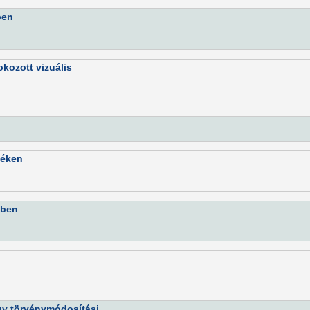
ben
kozott vizuális
déken
sben
Egy törvénymódosítási