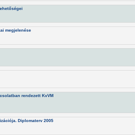
lehetőségei
azai megjelenése
csolatban rendezett KvVM
izációja. Diplomaterv 2005