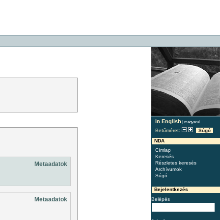
in English
|
magyarul
Betűméret:
Súgó
NDA
Címlap
Keresés
Részletes keresés
Metaadatok
Archívumok
Súgó
Bejelentkezés
Metaadatok
Belépés