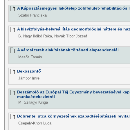
A Káposztásmegyeri lakótelep zöldfelület-rehabilitációs 
Szabó Franciska
A kisvízfolyás-helyreállítás geomorfológiai háttere és h
B. Nagy Ildikó Réka, Novák Tibor József
A városi terek alakításának történeti alaptendenciái
Mezős Tamás
Beköszöntő
Jámbor Imre
Beszámoló az Európai Táj Egyezmény bevezetésével kap
munkaértekezletről
M. Szilágyi Kinga
Döbrentei utca környezetének szabadtérépítészeti revital
Csepely-Knorr Luca