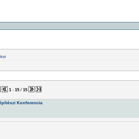
kei
1
-
15
/
15
őépítészi Konferencia