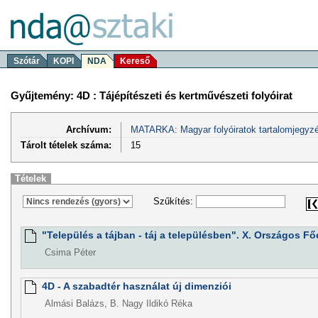
Szótár
KOPI
NDA
Kereső
Gyűjtemény: 4D : Tájépítészeti és kertművészeti folyóirat
Archívum:
MATARKA: Magyar folyóiratok tartalomjegyzé
Tárolt tételek száma:
15
Tételek
Szűkítés:
"Település a tájban - táj a településben". X. Országos F
Csima Péter
4D - A szabadtér használat új dimenziói
Almási Balázs, B. Nagy Ildikó Réka