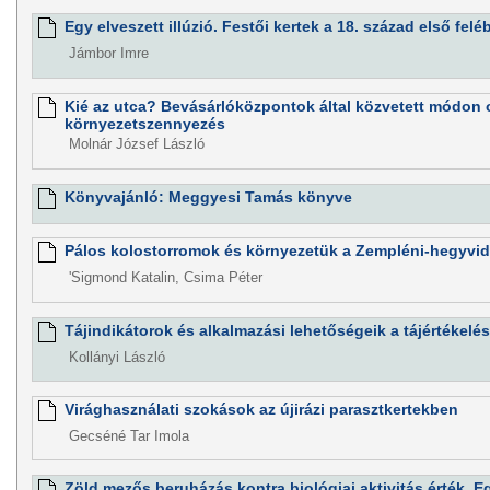
Egy elveszett illúzió. Festői kertek a 18. század első felé
Jámbor Imre
Kié az utca? Bevásárlóközpontok által közvetett módon o
környezetszennyezés
Molnár József László
Könyvajánló: Meggyesi Tamás könyve
Pálos kolostorromok és környezetük a Zempléni-hegyvi
'Sigmond Katalin, Csima Péter
Tájindikátorok és alkalmazási lehetőségeik a tájértékelé
Kollányi László
Virághasználati szokások az újirázi parasztkertekben
Gecséné Tar Imola
Zöld mezős beruházás kontra biológiai aktivitás érték. 