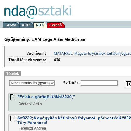
Szótár
KOPI
NDA
Kereső
Gyűjtemény: LAM Lege Artis Medicinae
Archívum:
MATARKA: Magyar folyóiratok tartalomjegyzé
Tárolt tételek száma:
404
Tételek
Szűkítés:
"Félek a görögöktől&#8230;"
Bánfalvi Attila
&#8222;A gyógyítás kétirányú folyamat: párbeszéd&#8221
Túry Ferenccel
Ferenczi Andrea