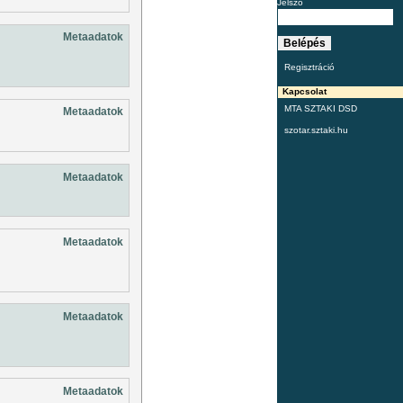
Jelszó
Metaadatok
Regisztráció
Kapcsolat
MTA SZTAKI DSD
Metaadatok
szotar.sztaki.hu
Metaadatok
Metaadatok
Metaadatok
Metaadatok