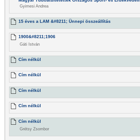
Magyar Tüdőátültetettek Országos Sport- és Érdekvédel
Gyimesi Andrea
15 éves a LAM &#8211; Ünnepi összeállítás
1900&#8211;1906
Gáti István
Cím nélkül
Cím nélkül
Cím nélkül
Cím nélkül
Cím nélkül
Grétsy Zsombor