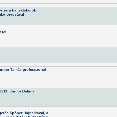
etés a hajléktalanok
álat orvosával
etei
nder Tamás professzorral
211; Junior Bálint-
etés Spóner Hajnalkával, a