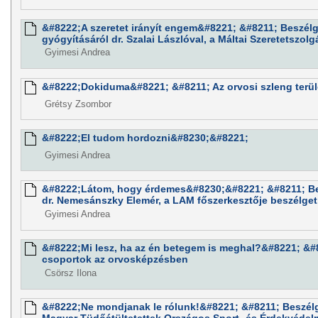
&#8222;A szeretet irányít engem&#8221; &#8211; Beszélg
gyógyításáról dr. Szalai Lászlóval, a Máltai Szeretetszolg
Gyimesi Andrea
&#8222;Dokiduma&#8221; &#8211; Az orvosi szleng terül
Grétsy Zsombor
&#8222;El tudom hordozni&#8230;&#8221;
Gyimesi Andrea
&#8222;Látom, hogy érdemes&#8230;&#8221; &#8211; Be
dr. Nemesánszky Elemér, a LAM főszerkesztője beszélget
Gyimesi Andrea
&#8222;Mi lesz, ha az én betegem is meghal?&#8221; &#8
csoportok az orvosképzésben
Csörsz Ilona
&#8222;Ne mondjanak le rólunk!&#8221; &#8211; Beszélg