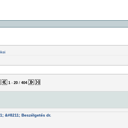
kei
1
-
20
/
404
; &#8211; Beszélgetés dr.