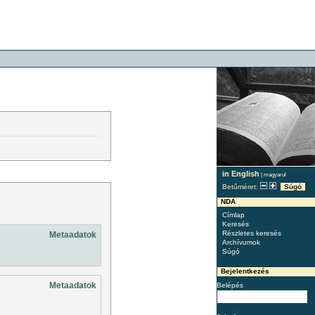
in English
|
magyarul
Betűméret:
Súgó
NDA
Címlap
Keresés
Részletes keresés
Metaadatok
Archívumok
Súgó
Bejelentkezés
Metaadatok
Belépés