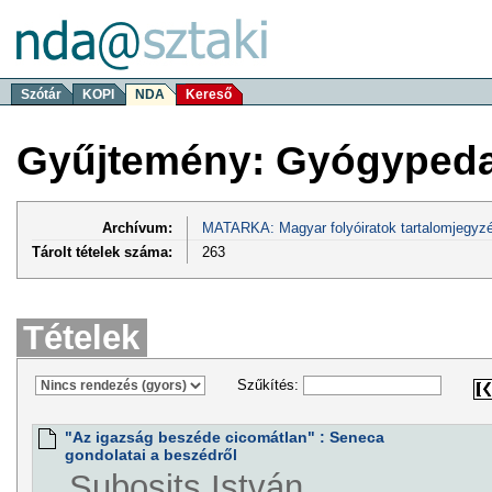
Szótár
KOPI
NDA
Kereső
Gyűjtemény: Gyógypeda
Archívum:
MATARKA: Magyar folyóiratok tartalomjegyzé
Tárolt tételek száma:
263
Tételek
Szűkítés:
"Az igazság beszéde cicomátlan" : Seneca
gondolatai a beszédről
Subosits István