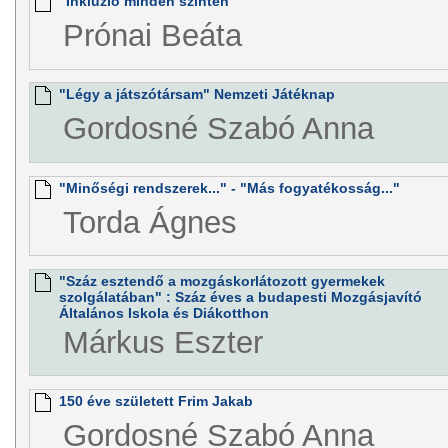
"Inkluzió minden szinten"
Prónai Beáta
"Légy a játszótársam" Nemzeti Játéknap
Gordosné Szabó Anna
"Minőségi rendszerek..." - "Más fogyatékosság..."
Torda Ágnes
"Száz esztendő a mozgáskorlátozott gyermekek
szolgálatában" : Száz éves a budapesti Mozgásjavító
Általános Iskola és Diákotthon
Márkus Eszter
150 éve született Frim Jakab
Gordosné Szabó Anna