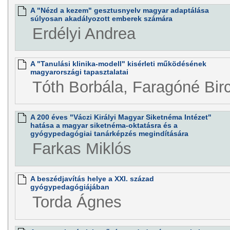
A "Nézd a kezem" gesztusnyelv magyar adaptálása
súlyosan akadályozott emberek számára
Erdélyi Andrea
A "Tanulási klinika-modell" kisérleti működésének
magyarországi tapasztalatai
Tóth Borbála, Faragóné Bir
A 200 éves "Váczi Királyi Magyar Siketnéma Intézet"
hatása a magyar siketnéma-oktatásra és a
gyógypedagógiai tanárképzés megindítására
Farkas Miklós
A beszédjavítás helye a XXI. század
gyógypedagógiájában
Torda Ágnes