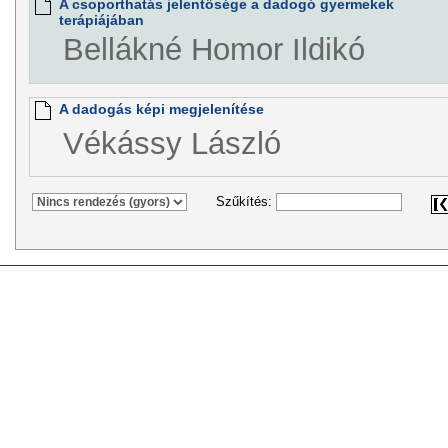
A csoporthatás jelentősége a dadogó gyermekek
terápiájában
Bellákné Homor Ildikó
A dadogás képi megjelenítése
Vékássy László
Szűkítés: