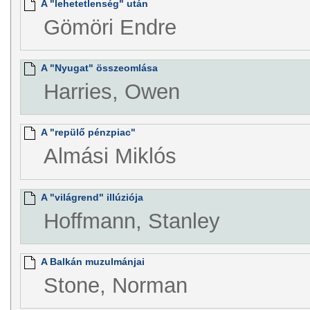
A "lehetetlenség" után
Gömöri Endre
A "Nyugat" összeomlása
Harries, Owen
A "repülő pénzpiac"
Almási Miklós
A "világrend" illúziója
Hoffmann, Stanley
A Balkán muzulmánjai
Stone, Norman