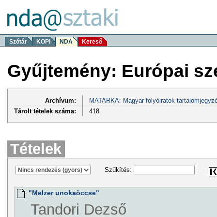
Szótár
KOPI
NDA
Kereső
Gyűjtemény: Európai sz
Archívum:
MATARKA: Magyar folyóiratok tartalomjegyzé
Tárolt tételek száma:
418
Tételek
Szűkítés:
"Melzer unokaöccse"
Tandori Dezső