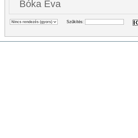
Bóka Éva
Szűkítés: