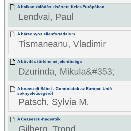
A balkanizálódás kísértete Kelet-Európában
Lendvai, Paul
A bársonyos ellenforradalom
Tismaneanu, Vladimir
A bővítés történelmi jelentősége
Dzurinda, Mikula&#353;
A brüsszeli Bábel : Gondolatok az Európai Unió
soknyelvűségéről
Patsch, Sylvia M.
A Ceasescu-hagyaték
Gilberg, Trond