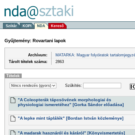
Szótár
KOPI
NDA
Kereső
Gyűjtemény: Rovartani lapok
Archívum:
MATARKA: Magyar folyóiratok tartalomjegyzé
Tárolt tételek száma:
2863
Tételek
Szűkítés:
"A Coleopterák tápcsövének morphologiai és
physiologiai ismeretéhez" [Gorka Sándor előadása]
"A lepke mint táplálék" [Bordan István közleménye]
"A madarak hasznáról és káráról" [Könyvismertetés]