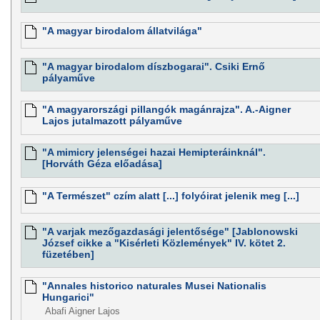
"A magyar birodalom állatvilága"
"A magyar birodalom díszbogarai". Csiki Ernő
pályaműve
"A magyarországi pillangók magánrajza". A.-Aigner
Lajos jutalmazott pályaműve
"A mimicry jelenségei hazai Hemipteráinknál".
[Horváth Géza előadása]
"A Természet" czím alatt [...] folyóirat jelenik meg [...]
"A varjak mezőgazdasági jelentősége" [Jablonowski
József cikke a "Kisérleti Közlemények" IV. kötet 2.
füzetében]
"Annales historico naturales Musei Nationalis
Hungarici"
Abafi Aigner Lajos