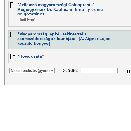
"Jellemző magyarországi Coleopterák".
Megjegyzések Dr. Kaufmann Ernő ily czímű
dolgozatához
Dietl Ernő
"Magyarország lepkéi, tekintettel a
szomszédországok faunájára" [A. Aigner Lajos
készülő könyve]
"Rovarcsata"
Szűkítés: