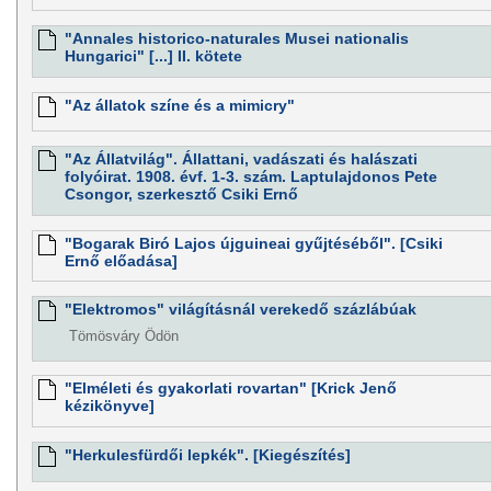
"Annales historico-naturales Musei nationalis
Hungarici" [...] II. kötete
"Az állatok színe és a mimicry"
"Az Állatvilág". Állattani, vadászati és halászati
folyóirat. 1908. évf. 1-3. szám. Laptulajdonos Pete
Csongor, szerkesztő Csiki Ernő
"Bogarak Biró Lajos újguineai gyűjtéséből". [Csiki
Ernő előadása]
"Elektromos" világításnál verekedő százlábúak
Tömösváry Ödön
"Elméleti és gyakorlati rovartan" [Krick Jenő
kézikönyve]
"Herkulesfürdői lepkék". [Kiegészítés]