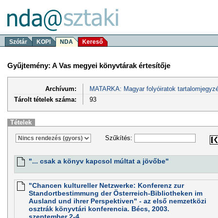
Szótár
KOPI
NDA
Kereső
Gyűjtemény: A Vas megyei könyvtárak értesítője
Archívum:
MATARKA: Magyar folyóiratok tartalomjegyzé
Tárolt tételek száma:
93
Tételek
Szűkítés:
"... csak a könyv kapcsol múltat a jövőbe"
"Chancen kultureller Netzwerke: Konferenz zur
Standortbestimmung der Österreich-Bibliotheken im
Ausland und ihrer Perspektiven" - az első nemzetközi
osztrák könyvtári konferencia. Bécs, 2003.
szeptember 2-4.