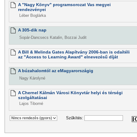
A "Nagy Könyv" programsorozat Vas megyei
rendezvényei
Léber Boglárka
A 305-dik nap
Sopár-Dancsecs Katalin, Bozzai Judit
A Bill & Melinda Gates Alapítvány 2006-ban is odaítéli
az "Access to Learning Award" elnevezésű díját
A búzahalomtól az eMagyarországig
Nagy Károlyné
A Chernel Kálmán Városi Könyvtár helyi és térségi
szolgáltatásai
Lajos Tiborné
Szűkítés: