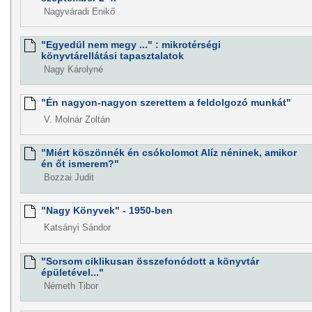
Nagyváradi Enikő
"Egyedül nem megy ..." : mikrotérségi
könyvtárellátási tapasztalatok
Nagy Károlyné
"Én nagyon-nagyon szerettem a feldolgozó munkát"
V. Molnár Zoltán
"Miért köszönnék én csókolomot Alíz néninek, amikor
én őt ismerem?"
Bozzai Judit
"Nagy Könyvek" - 1950-ben
Katsányi Sándor
"Sorsom ciklikusan összefonódott a könyvtár
épületével..."
Németh Tibor