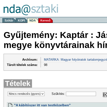
Szótár
KOPI
NDA
Kereső
Gyűjtemény: Kaptár : J
megye könyvtárainak hí
Archívum:
MATARKA: Magyar folyóiratok tartalomjegyzé
Tárolt tételek száma:
98
Tételek
Szűkítés:
"A kábítószer itt van testközelben"