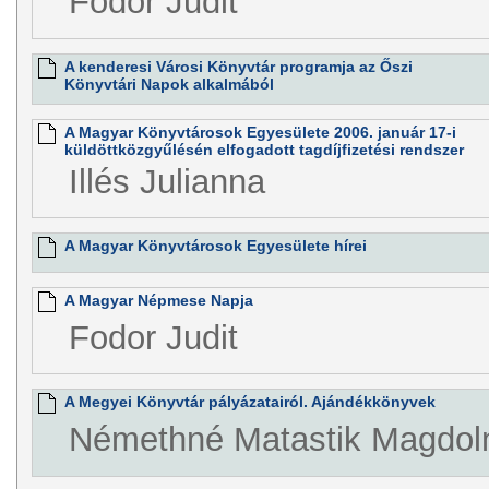
Fodor Judit
A kenderesi Városi Könyvtár programja az Őszi
Könyvtári Napok alkalmából
A Magyar Könyvtárosok Egyesülete 2006. január 17-i
küldöttközgyűlésén elfogadott tagdíjfizetési rendszer
Illés Julianna
A Magyar Könyvtárosok Egyesülete hírei
A Magyar Népmese Napja
Fodor Judit
A Megyei Könyvtár pályázatairól. Ajándékkönyvek
Némethné Matastik Magdol