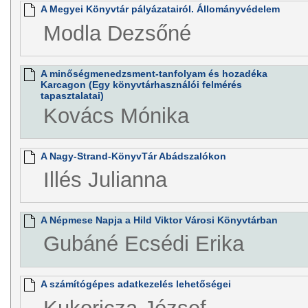
A Megyei Könyvtár pályázatairól. Állományvédelem
Modla Dezsőné
A minőségmenedzsment-tanfolyam és hozadéka
Karcagon (Egy könyvtárhasználói felmérés
tapasztalatai)
Kovács Mónika
A Nagy-Strand-KönyvTár Abádszalókon
Illés Julianna
A Népmese Napja a Hild Viktor Városi Könyvtárban
Gubáné Ecsédi Erika
A számítógépes adatkezelés lehetőségei