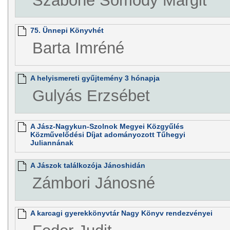
Szabóné Somody Margit
75. Ünnepi Könyvhét
Barta Imréné
A helyismereti gyűjtemény 3 hónapja
Gulyás Erzsébet
A Jász-Nagykun-Szolnok Megyei Közgyűlés
Közművelődési Díjat adományozott Tűhegyi
Juliannának
A Jászok találkozója Jánoshidán
Zámbori Jánosné
A karcagi gyerekkönyvtár Nagy Könyv rendezvényei