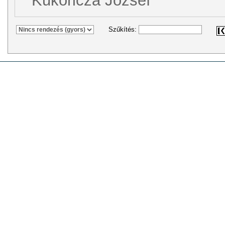
Kukoricza József
Szűkítés: