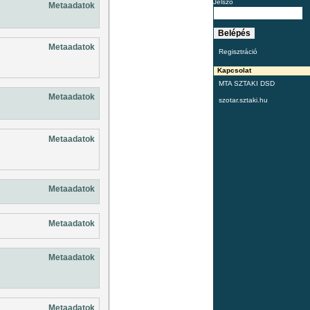
Jelszó
Metaadatok
Metaadatok
Regisztráció
Kapcsolat
MTA SZTAKI DSD
Metaadatok
szotar.sztaki.hu
Metaadatok
Metaadatok
Metaadatok
Metaadatok
Metaadatok