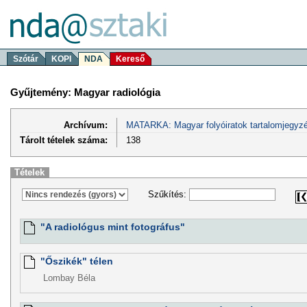
Szótár
KOPI
NDA
Kereső
Gyűjtemény: Magyar radiológia
Archívum:
MATARKA: Magyar folyóiratok tartalomjegyzé
Tárolt tételek száma:
138
Tételek
Szűkítés:
"A radiológus mint fotográfus"
"Őszikék" télen
Lombay Béla