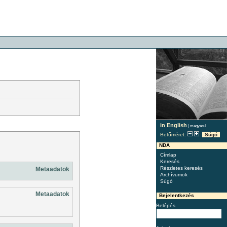
in English
|
magyarul
Betűméret:
Súgó
NDA
Címlap
Keresés
Részletes keresés
Metaadatok
Archívumok
Súgó
Metaadatok
Bejelentkezés
Belépés