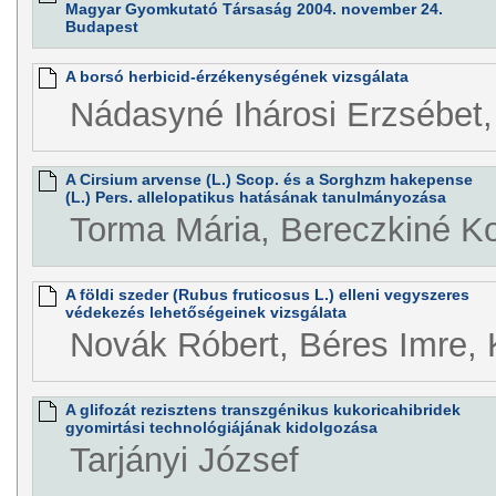
Magyar Gyomkutató Társaság 2004. november 24.
Budapest
A borsó herbicid-érzékenységének vizsgálata
Nádasyné Ihárosi Erzsébet
A Cirsium arvense (L.) Scop. és a Sorghzm hakepense
(L.) Pers. allelopatikus hatásának tanulmányozása
Torma Mária, Bereczkiné K
A földi szeder (Rubus fruticosus L.) elleni vegyszeres
védekezés lehetőségeinek vizsgálata
Novák Róbert, Béres Imre,
A glifozát rezisztens transzgénikus kukoricahibridek
gyomirtási technológiájának kidolgozása
Tarjányi József