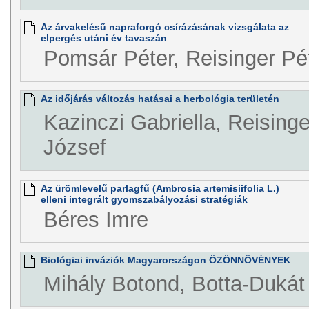
Az árvakelésű napraforgó csírázásának vizsgálata az
elpergés utáni év tavaszán
Pomsár Péter, Reisinger Pé
Az időjárás változás hatásai a herbológia területén
Kazinczi Gabriella, Reisinge
József
Az ürömlevelű parlagfű (Ambrosia artemisiifolia L.)
elleni integrált gyomszabályozási stratégiák
Béres Imre
Biológiai inváziók Magyarországon ÖZÖNNÖVÉNYEK
Mihály Botond, Botta-Dukát