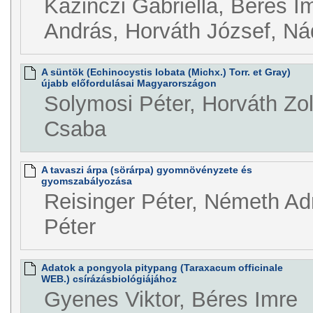
Kazinczi Gabriella, Béres I
András, Horváth József, N
A süntök (Echinocystis lobata (Michx.) Torr. et Gray)
újabb előfordulásai Magyarországon
Solymosi Péter, Horváth Zol
Csaba
A tavaszi árpa (sörárpa) gyomnövényzete és
gyomszabályozása
Reisinger Péter, Németh Ad
Péter
Adatok a pongyola pitypang (Taraxacum officinale
WEB.) csírázásbiológiájához
Gyenes Viktor, Béres Imre