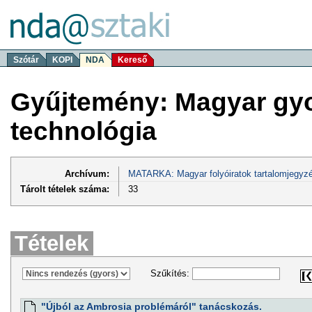
Szótár
KOPI
NDA
Kereső
Gyűjtemény: Magyar gy
technológia
Archívum:
MATARKA: Magyar folyóiratok tartalomjegyzé
Tárolt tételek száma:
33
Tételek
Szűkítés:
"Újból az Ambrosia problémáról" tanácskozás.