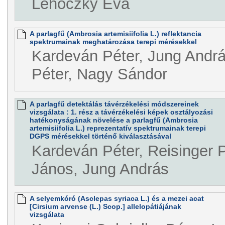
Lehoczky Éva
A parlagfű (Ambrosia artemisiifolia L.) reflektancia
spektrumainak meghatározása terepi mérésekkel
Kardeván Péter, Jung Andrá
Péter, Nagy Sándor
A parlagfű detektálás távérzékelési módszereinek
vizsgálata : 1. rész a távérzékelési képek osztályozási
hatékonyságának növelése a parlagfű (Ambrosia
artemisiifolia L.) reprezentatív spektrumainak terepi
DGPS mérésekkel történő kiválasztásával
Kardeván Péter, Reisinger 
János, Jung András
A selyemkóró (Asclepas syriaca L.) és a mezei acat
[Cirsium arvense (L.) Scop.] allelopátiájának
vizsgálata