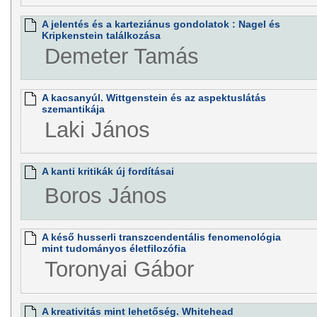
A jelentés és a karteziánus gondolatok : Nagel és
Kripkenstein találkozása
Demeter Tamás
A kacsanyúl. Wittgenstein és az aspektuslátás
szemantikája
Laki János
A kanti kritikák új fordításai
Boros János
A késő husserli transzcendentális fenomenológia
mint tudományos életfilozófia
Toronyai Gábor
A kreativitás mint lehetőség. Whitehead