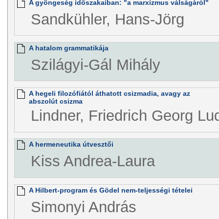
A gyöngeség időszakaiban: "a marxizmus válságáról"
Sandkühler, Hans-Jörg
A hatalom grammatikája
Szilágyi-Gál Mihály
A hegeli filozófiától áthatott csizmadia, avagy az
abszolút csizma
Lindner, Friedrich Georg Lu
A hermeneutika útvesztői
Kiss Andrea-Laura
A Hilbert-program és Gödel nem-teljességi tételei
Simonyi András