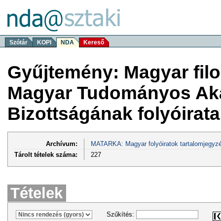
Szótár
KOPI
NDA
Kereső
Gyűjtemény: Magyar filoz
Magyar Tudományos Aka
Bizottságának folyóirata
Archívum:
MATARKA: Magyar folyóiratok tartalomjegyzé
Tárolt tételek száma:
227
Tételek
Szűkítés: