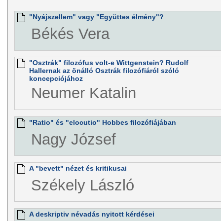
"Nyájszellem" vagy "Együttes élmény"?
Békés Vera
"Osztrák" filozófus volt-e Wittgenstein? Rudolf
Hallernak az önálló Osztrák filozófiáról szóló
koncepciójához
Neumer Katalin
"Ratio" és "elocutio" Hobbes filozófiájában
Nagy József
A "bevett" nézet és kritikusai
Székely László
A deskriptiv névadás nyitott kérdései