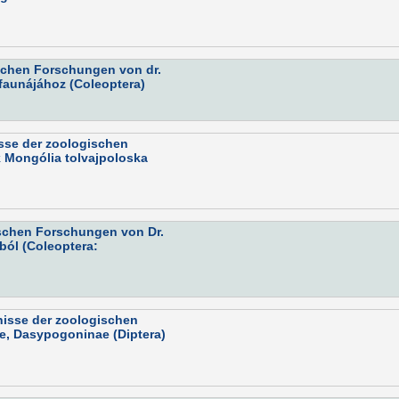
gischen Forschungen von dr.
 faunájához (Coleoptera)
isse der zoologischen
k Mongólia tolvajpoloska
ischen Forschungen von Dr.
ól (Coleoptera:
nisse der zoologischen
ae, Dasypogoninae (Diptera)