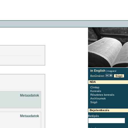
in English
|
magyarul
Betűméret:
Súgó
NDA
Címlap
Keresés
Részletes keresés
Metaadatok
Archívumok
Súgó
Bejelentkezés
Metaadatok
Belépés