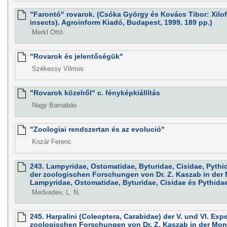
"Farontó" rovarok. (Csóka György és Kovács Tibor: Xilo
insects). Agroinform Kiadó, Budapest, 1999. 189 pp.)
Merkl Ottó
"Rovarok és jelentőségük"
Székessy Vilmos
"Rovarok közelről" c. fényképkiállítás
Nagy Barnabás
"Zoologiai rendszertan és az evolució"
Kozár Ferenc
243. Lampyridae, Ostomatidae, Byturidae, Cisidae, Pythi
der zoologischen Forschungen von Dr. Z. Kaszab in der
Lampyridae, Ostomatidae, Byturidae, Cisidae és Pythida
Medvedev, L. N.
245. Harpalini (Coleoptera, Carabidae) der V. und VI. Exp
zoologischen Forschungen von Dr. Z. Kaszab in der Mon