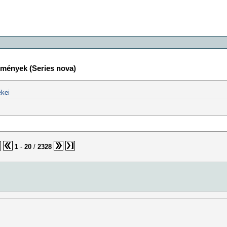
emények (Series nova)
kei
1
-
20
/
2328