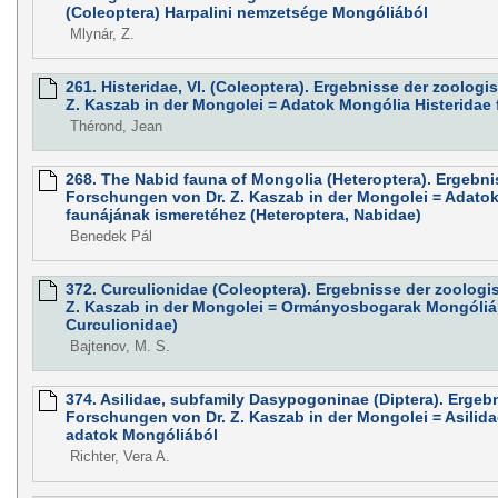
(Coleoptera) Harpalini nemzetsége Mongóliából
Mlynár, Z.
261. Histeridae, VI. (Coleoptera). Ergebnisse der zoolo
Z. Kaszab in der Mongolei = Adatok Mongólia Histeridae
Thérond, Jean
268. The Nabid fauna of Mongolia (Heteroptera). Ergebn
Forschungen von Dr. Z. Kaszab in der Mongolei = Adato
faunájának ismeretéhez (Heteroptera, Nabidae)
Benedek Pál
372. Curculionidae (Coleoptera). Ergebnisse der zoolog
Z. Kaszab in der Mongolei = Ormányosbogarak Mongóliáb
Curculionidae)
Bajtenov, M. S.
374. Asilidae, subfamily Dasypogoninae (Diptera). Ergeb
Forschungen von Dr. Z. Kaszab in der Mongolei = Asilid
adatok Mongóliából
Richter, Vera A.