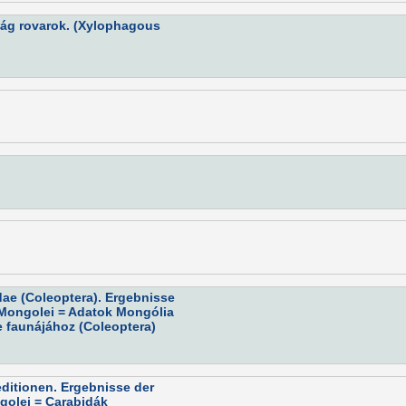
fág rovarok. (Xylophagous
dae (Coleoptera). Ergebnisse
 Mongolei = Adatok Mongólia
e faunájához (Coleoptera)
editionen. Ergebnisse der
golei = Carabidák