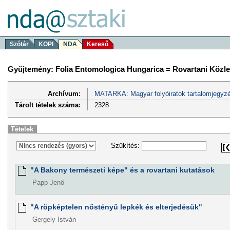
Szótár
KOPI
NDA
Kereső
Gyűjtemény: Folia Entomologica Hungarica = Rovartani Közl
Archívum:
MATARKA: Magyar folyóiratok tartalomjegyzé
Tárolt tételek száma:
2328
Tételek
Szűkítés:
"A Bakony természeti képe" és a rovartani kutatások
Papp Jenő
"A röpképtelen nőstényű lepkék és elterjedésük"
Gergely István