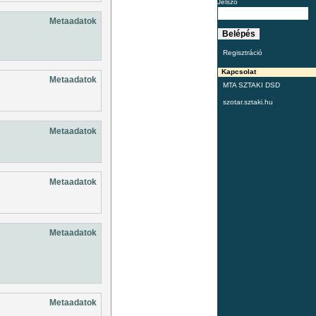
Jelszó
Metaadatok
Regisztráció
Kapcsolat
Metaadatok
MTA SZTAKI DSD
szotar.sztaki.hu
Metaadatok
Metaadatok
Metaadatok
Metaadatok