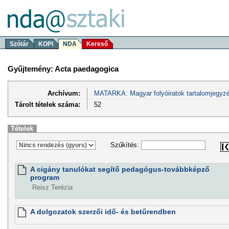
Szótár
KOPI
NDA
Kereső
Gyűjtemény: Acta paedagogica
Archívum:
MATARKA: Magyar folyóiratok tartalomjegyzé
Tárolt tételek száma:
52
Tételek
Szűkítés:
A cigány tanulókat segítő pedagógus-továbbképző
program
Reisz Terézia
A dolgozatok szerzői idő- és betűrendben