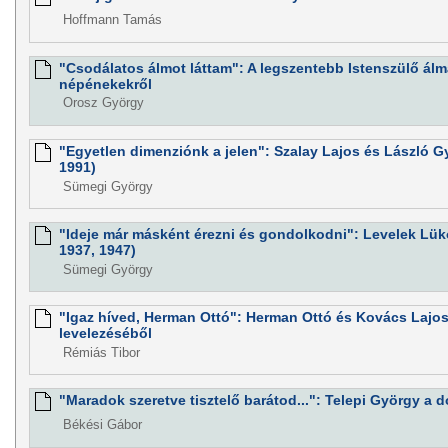
Hoffmann Tamás
"Csodálatos álmot láttam": A legszentebb Istenszülő ál
népénekekről
Orosz György
"Egyetlen dimenziónk a jelen": Szalay Lajos és László G
1991)
Sümegi György
"Ideje már másként érezni és gondolkodni": Levelek Lük
1937, 1947)
Sümegi György
"Igaz híved, Herman Ottó": Herman Ottó és Kovács Lajos
levelezéséből
Rémiás Tibor
"Maradok szeretve tisztelő barátod...": Telepi György 
Békési Gábor