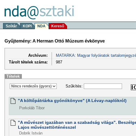
Szótár
KOPI
NDA
Kereső
Gyűjtemény: A Herman Ottó Múzeum évkönyve
Archívum:
MATARKA: Magyar folyóiratok tartalomjegyzé
Tárolt tételek száma:
987
Tételek
Szűkítés:
"A költőpátriárka gyónókönyve" (A Lévay-naplókról)
Porkoláb Tibor
"A művészet igazában van a szabadság világa". Beszélg
Lajos művészettörténésszel
Dobrik István