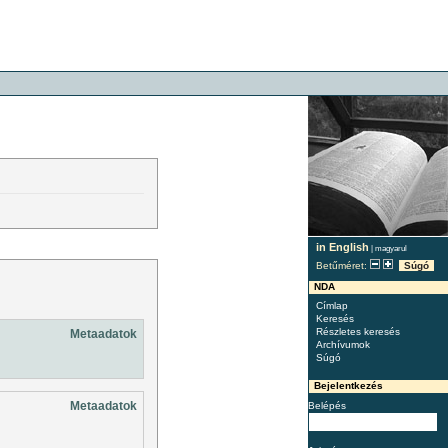
in English
|
magyarul
Betűméret:
Súgó
NDA
Címlap
Keresés
Részletes keresés
Metaadatok
Archívumok
Súgó
Bejelentkezés
Metaadatok
Belépés