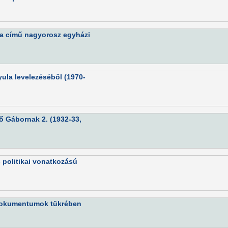
ma című nagyorosz egyházi
yula levelezéséből (1970-
ő Gábornak 2. (1932-33,
 politikai vonatkozású
a dokumentumok tükrében