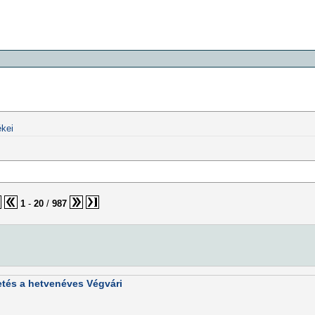
kei
1
-
20
/
987
etés a hetvenéves Végvári