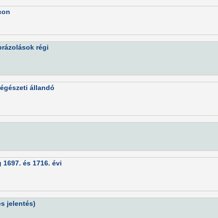
con
rázolások régi
égészeti állandó
 1697. és 1716. évi
s jelentés)