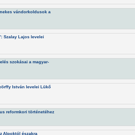
énekes vándorkoldusok a
 Szalay Lajos levelei
rdelés szokásai a magyar-
örffy István levelei Lükő
mus reformkori történetéhez
z Alpoktól északra