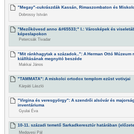
"Megay"-cukrászdák Kassán, Rimaszombaton és Miskol
Dobrossy István
"Mezőkövesd anno &#65533;" I.: Városképek és viseletáb
képeslapokon
Petercsák Tivadar
"Mit ránkhagytak a századok..": A Herman Ottó Múzeum r
kiállításának megnyitó beszéde
Makkai János
"TAMMATA": A miskolci ortodox templom ezüst votivjai
Kárpáti László
"Virgina és veresgyörgy": A szendrői alsóvár és majorság
inventáriuma
Gyulai Éva
10-11. századi temető Sarkadkeresztúr határában (előzete
Medgyesi Pál