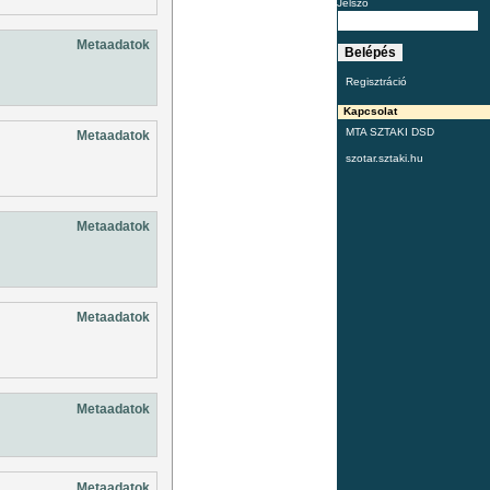
Jelszó
Metaadatok
Regisztráció
Kapcsolat
MTA SZTAKI DSD
Metaadatok
szotar.sztaki.hu
Metaadatok
Metaadatok
Metaadatok
Metaadatok