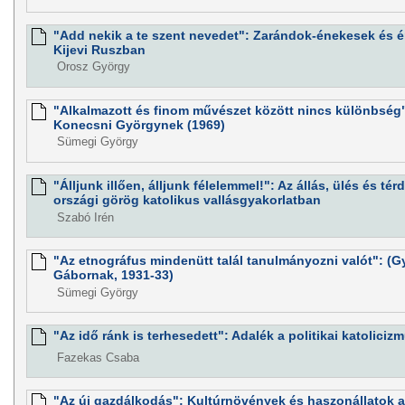
"Add nekik a te szent nevedet": Zarándok-énekesek és 
Kijevi Ruszban
Orosz György
"Alkalmazott és finom művészet között nincs különbség":
Konecsni Györgynek (1969)
Sümegi György
"Álljunk illően, álljunk félelemmel!": Az állás, ülés és té
országi görög katolikus vallásgyakorlatban
Szabó Irén
"Az etnográfus mindenütt talál tanulmányozni valót": (Gy
Gábornak, 1931-33)
Sümegi György
"Az idő ránk is terhesedett": Adalék a politikai katoliciz
Fazekas Csaba
"Az új gazdálkodás": Kultúrnövények és haszonállatok a