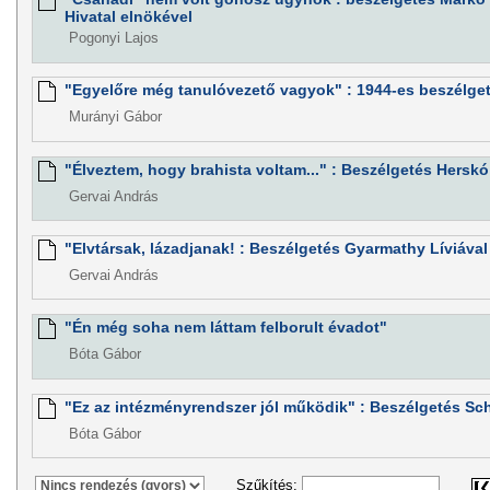
Hivatal elnökével
Pogonyi Lajos
"Egyelőre még tanulóvezető vagyok" : 1944-es beszélget
Murányi Gábor
"Élveztem, hogy brahista voltam..." : Beszélgetés Hersk
Gervai András
"Elvtársak, lázadjanak! : Beszélgetés Gyarmathy Líviával
Gervai András
"Én még soha nem láttam felborult évadot"
Bóta Gábor
"Ez az intézményrendszer jól működik" : Beszélgetés Sch
Bóta Gábor
Szűkítés: