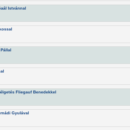
Gaál Istvánnal
Ákossal
Pállal
sal
zélgetés Fliegauf Benedekkel
ernádi Gyulával