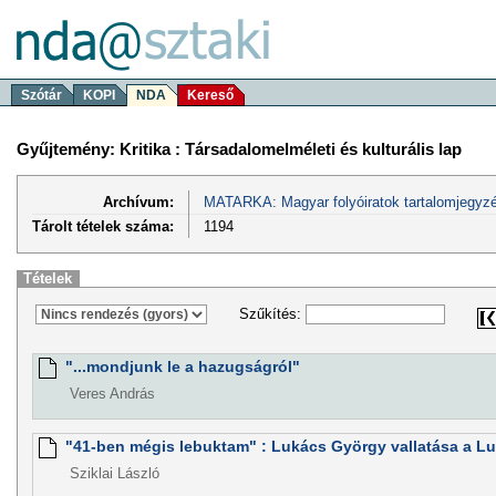
Szótár
KOPI
NDA
Kereső
Gyűjtemény: Kritika : Társadalomelméleti és kulturális lap
Archívum:
MATARKA: Magyar folyóiratok tartalomjegyzé
Tárolt tételek száma:
1194
Tételek
Szűkítés:
"...mondjunk le a hazugságról"
Veres András
"41-ben mégis lebuktam" : Lukács György vallatása a Lu
Sziklai László