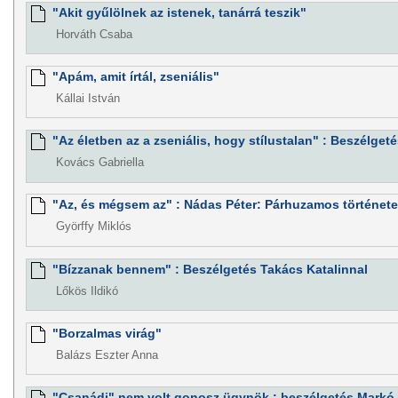
"Akit gyűlölnek az istenek, tanárrá teszik"
Horváth Csaba
"Apám, amit írtál, zseniális"
Kállai István
"Az életben az a zseniális, hogy stílustalan" : Beszélget
Kovács Gabriella
"Az, és mégsem az" : Nádas Péter: Párhuzamos történet
Györffy Miklós
"Bízzanak bennem" : Beszélgetés Takács Katalinnal
Lőkös Ildikó
"Borzalmas virág"
Balázs Eszter Anna
"Csanádi" nem volt gonosz ügynök : beszélgetés Markó 