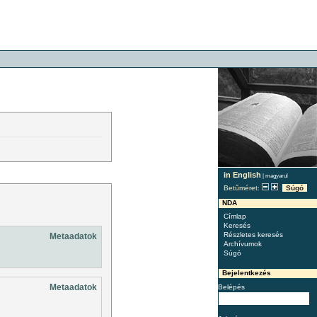
in English
|
magyarul
Betűméret:
Súgó
NDA
Címlap
Keresés
Részletes keresés
Metaadatok
Archívumok
Súgó
Bejelentkezés
Metaadatok
Belépés