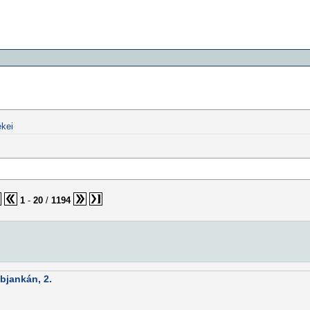
kei
1
-
20
/
1194
bjankán, 2.