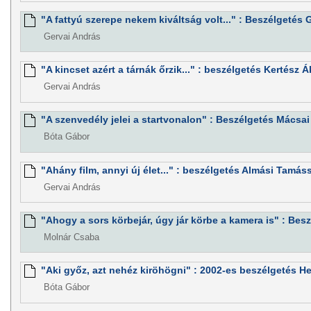
"A fattyú szerepe nekem kiváltság volt..." : Beszélgetés 
Gervai András
"A kincset azért a tárnák őrzik..." : beszélgetés Kertész 
Gervai András
"A szenvedély jelei a startvonalon" : Beszélgetés Mácsai 
Bóta Gábor
"Ahány film, annyi új élet..." : beszélgetés Almási Tamás
Gervai András
"Ahogy a sors körbejár, úgy jár körbe a kamera is" : Bes
Molnár Csaba
"Aki győz, azt nehéz kiröhögni" : 2002-es beszélgetés H
Bóta Gábor