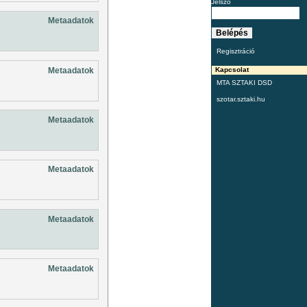
Jelszó
Metaadatok
Regisztráció
Metaadatok
Kapcsolat
MTA SZTAKI DSD
szotar.sztaki.hu
Metaadatok
Metaadatok
Metaadatok
Metaadatok