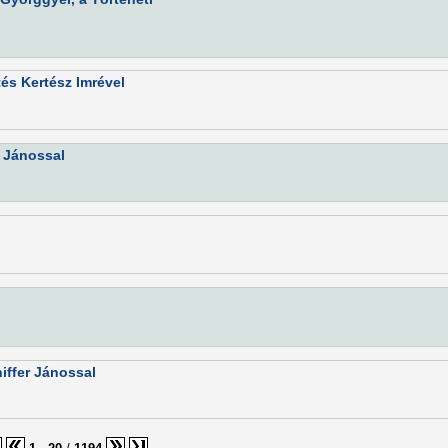
és Kertész Imrével
ó Jánossal
iffer Jánossal