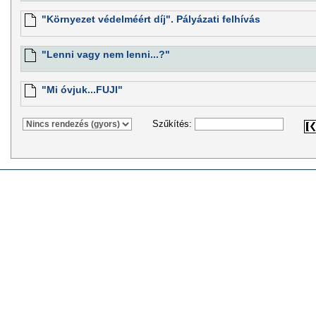
"Környezet védelméért díj". Pályázati felhívás
"Lenni vagy nem lenni...?"
"Mi óvjuk...FUJI"
Szűkítés: