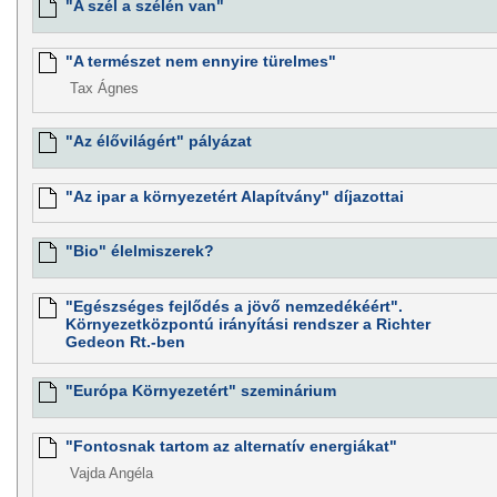
"A szél a szélén van"
"A természet nem ennyire türelmes"
Tax Ágnes
"Az élővilágért" pályázat
"Az ipar a környezetért Alapítvány" díjazottai
"Bio" élelmiszerek?
"Egészséges fejlődés a jövő nemzedékéért".
Környezetközpontú irányítási rendszer a Richter
Gedeon Rt.-ben
"Európa Környezetért" szeminárium
"Fontosnak tartom az alternatív energiákat"
Vajda Angéla