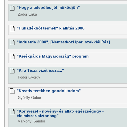
"Hogy a település jól működjön"
Zádor Erika
"Hulladékból termék" kiállítás 2006
"industria 2000", [Nemzetközi ipari szakkiállítás]
"Kerékpáros Magyarország" program
"Ki a Tisza vizét issza..."
Fodor György
"Kreatív terekben gondolkodom"
Győrffy Gábor
"Környezet - növény- és állat- egészségügy -
élelmiszer-biztonság"
Várkonyi Sándor