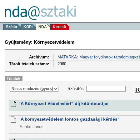
Szótár
KOPI
NDA
Kereső
Gyűjtemény: Környezetvédelem
Archívum:
MATARKA: Magyar folyóiratok tartalomjegyzé
Tárolt tételek száma:
2960
Tételek
Szűkítés:
"A Környezet Védelméért" díj kitüntetettjei
"A környezetvédelem fontos gazdasági kérdés"
Simkó János