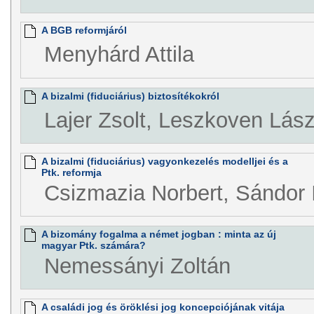
A BGB reformjáról
Menyhárd Attila
A bizalmi (fiduciárius) biztosítékokról
Lajer Zsolt, Leszkoven Lász
A bizalmi (fiduciárius) vagyonkezelés modelljei és a
Ptk. reformja
Csizmazia Norbert, Sándor 
A bizomány fogalma a német jogban : minta az új
magyar Ptk. számára?
Nemessányi Zoltán
A családi jog és öröklési jog koncepciójának vitája