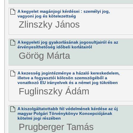
A kegyelet magánjogi kérdései : személyi jog,
vagyoni jog és kötelezettség
Zlinszky János
A kegyeleti jog gyakorlásának jogosultjairól és az
érvényesíthetőség időbeli korlátairól
Görög Márta
A kezesség jogintézménye a házaló kereskedelem,
illetve a fogyasztói kölcsön szemszögéből a
vonatkozó EU irányelvek és a német jog tükrében
Fuglinszky Ádám
A kiszolgáltatottabb fél védelmének kérdése az új
magyar Polgári Törvénykönyv Koncepciójának
kötelmi jogi részében
Prugberger Tamás