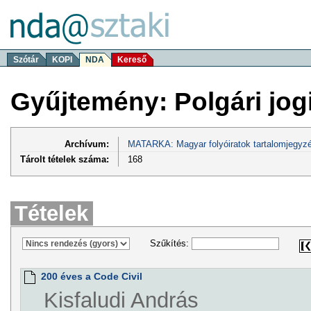
Szótár
KOPI
NDA
Kereső
Gyűjtemény: Polgári jogi
Archívum:
MATARKA: Magyar folyóiratok tartalomjegyzé
Tárolt tételek száma:
168
Tételek
Szűkítés:
200 éves a Code Civil
Kisfaludi András