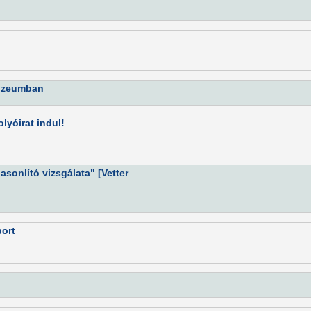
Múzeumban
lyóirat indul!
sonlító vizsgálata" [Vetter
port