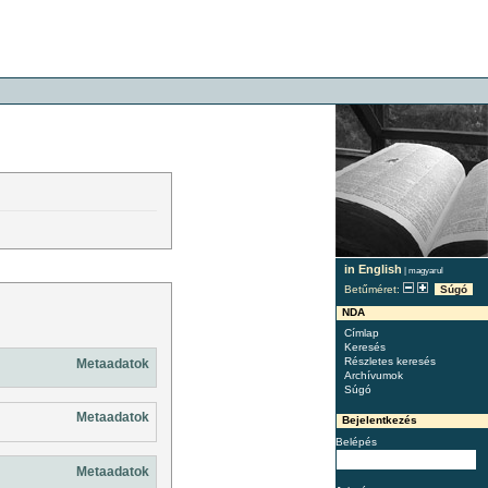
in English
|
magyarul
Betűméret:
Súgó
NDA
Címlap
Keresés
Részletes keresés
Metaadatok
Archívumok
Súgó
Metaadatok
Bejelentkezés
Belépés
Metaadatok