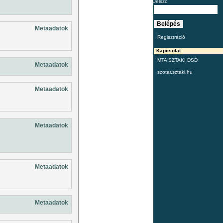
Jelszó
Metaadatok
Regisztráció
Kapcsolat
MTA SZTAKI DSD
Metaadatok
szotar.sztaki.hu
Metaadatok
Metaadatok
Metaadatok
Metaadatok