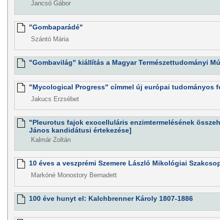
Jancsó Gábor
"Gombaparádé"
Szántó Mária
"Gombavilág" kiállítás a Magyar Természettudományi 
"Mycological Progress" címmel új európai tudományos fo
Jakucs Erzsébet
"Pleurotus fajok exocelluláris enzimtermelésének összeha
János kandidátusi értekezése]
Kalmár Zoltán
10 éves a veszprémi Szemere László Mikológiai Szakcso
Markóné Monostory Bernadett
100 éve hunyt el: Kalchbrenner Károly 1807-1886