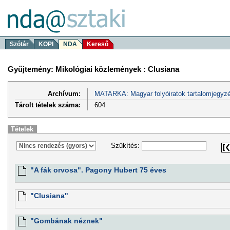
Szótár
KOPI
NDA
Kereső
Gyűjtemény: Mikológiai közlemények : Clusiana
Archívum:
MATARKA: Magyar folyóiratok tartalomjegyzé
Tárolt tételek száma:
604
Tételek
Szűkítés:
"A fák orvosa". Pagony Hubert 75 éves
"Clusiana"
"Gombának néznek"