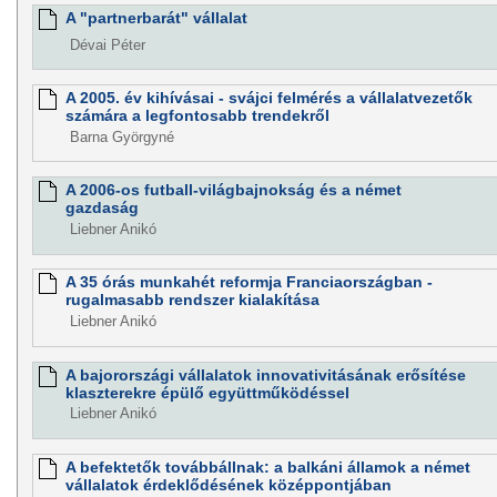
A "partnerbarát" vállalat
Dévai Péter
A 2005. év kihívásai - svájci felmérés a vállalatvezetők
számára a legfontosabb trendekről
Barna Györgyné
A 2006-os futball-világbajnokság és a német
gazdaság
Liebner Anikó
A 35 órás munkahét reformja Franciaországban -
rugalmasabb rendszer kialakítása
Liebner Anikó
A bajorországi vállalatok innovativitásának erősítése
klaszterekre épülő együttműködéssel
Liebner Anikó
A befektetők továbbállnak: a balkáni államok a német
vállalatok érdeklődésének középpontjában