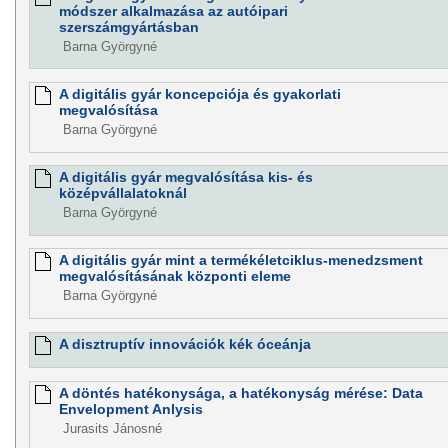
módszer alkalmazása az autóipari
szerszámgyártásban
Barna Györgyné
A digitális gyár koncepciója és gyakorlati
megvalósítása
Barna Györgyné
A digitális gyár megvalósítása kis- és
középvállalatoknál
Barna Györgyné
A digitális gyár mint a termékéletciklus-menedzsment
megvalósításának központi eleme
Barna Györgyné
A disztruptív innovációk kék óceánja
A döntés hatékonysága, a hatékonyság mérése: Data
Envelopment Anlysis
Jurasits Jánosné