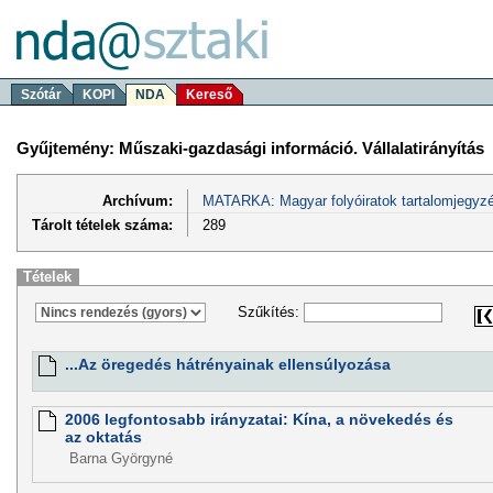
Szótár
KOPI
NDA
Kereső
Gyűjtemény: Műszaki-gazdasági információ. Vállalatirányítás
Archívum:
MATARKA: Magyar folyóiratok tartalomjegyzé
Tárolt tételek száma:
289
Tételek
Szűkítés:
...Az öregedés hátrényainak ellensúlyozása
2006 legfontosabb irányzatai: Kína, a növekedés és
az oktatás
Barna Györgyné