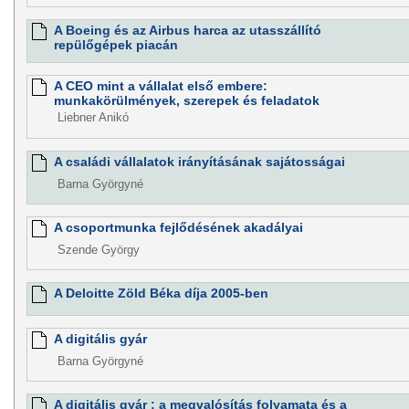
A Boeing és az Airbus harca az utasszállító
repülőgépek piacán
A CEO mint a vállalat első embere:
munkakörülmények, szerepek és feladatok
Liebner Anikó
A családi vállalatok irányításának sajátosságai
Barna Györgyné
A csoportmunka fejlődésének akadályai
Szende György
A Deloitte Zöld Béka díja 2005-ben
A digitális gyár
Barna Györgyné
A digitális gyár : a megvalósítás folyamata és a