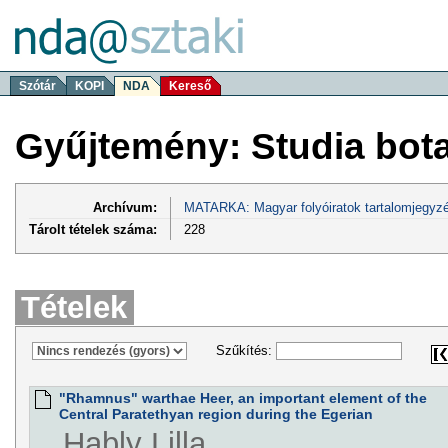
Szótár
KOPI
NDA
Kereső
Gyűjtemény: Studia bot
Archívum:
MATARKA: Magyar folyóiratok tartalomjegyzé
Tárolt tételek száma:
228
Tételek
Szűkítés:
"Rhamnus" warthae Heer, an important element of the
Central Paratethyan region during the Egerian
Hably Lilla