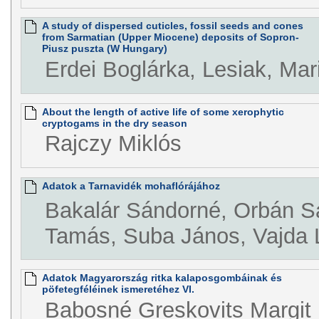
A study of dispersed cuticles, fossil seeds and cones
from Sarmatian (Upper Miocene) deposits of Sopron-
Piusz puszta (W Hungary)
Erdei Boglárka, Lesiak, Mar
About the length of active life of some xerophytic
cryptogams in the dry season
Rajczy Miklós
Adatok a Tarnavidék mohaflórájához
Bakalár Sándorné, Orbán S
Tamás, Suba János, Vajda 
Adatok Magyarország ritka kalaposgombáinak és
pöfetegféléinek ismeretéhez VI.
Babosné Greskovits Margit