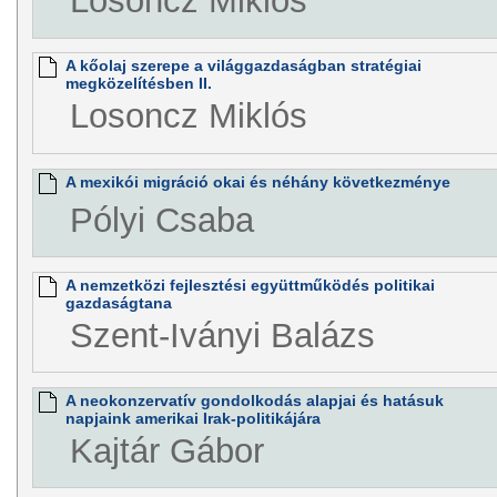
Losoncz Miklós
A kőolaj szerepe a világgazdaságban stratégiai
megközelítésben II.
Losoncz Miklós
A mexikói migráció okai és néhány következménye
Pólyi Csaba
A nemzetközi fejlesztési együttműködés politikai
gazdaságtana
Szent-Iványi Balázs
A neokonzervatív gondolkodás alapjai és hatásuk
napjaink amerikai Irak-politikájára
Kajtár Gábor