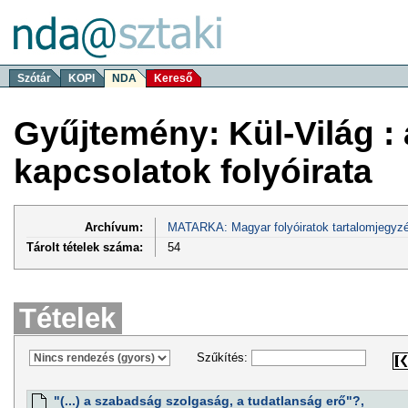
Szótár
KOPI
NDA
Kereső
Gyűjtemény: Kül-Világ :
kapcsolatok folyóirata
Archívum:
MATARKA: Magyar folyóiratok tartalomjegyzé
Tárolt tételek száma:
54
Tételek
Szűkítés:
"(...) a szabadság szolgaság, a tudatlanság erő"?,