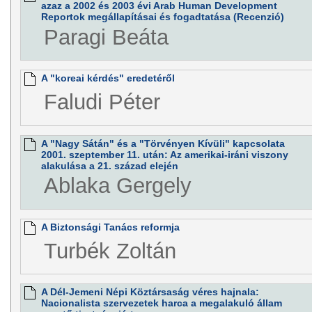
azaz a 2002 és 2003 évi Arab Human Development
Reportok megállapításai és fogadtatása (Recenzió)
Paragi Beáta
A "koreai kérdés" eredetéről
Faludi Péter
A "Nagy Sátán" és a "Törvényen Kívüli" kapcsolata
2001. szeptember 11. után: Az amerikai-iráni viszony
alakulása a 21. század elején
Ablaka Gergely
A Biztonsági Tanács reformja
Turbék Zoltán
A Dél-Jemeni Népi Köztársaság véres hajnala:
Nacionalista szervezetek harca a megalakuló állam