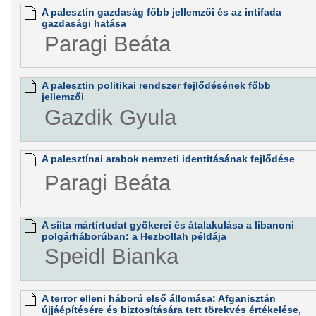
A palesztin gazdaság főbb jellemzői és az intifada
gazdasági hatása
Paragi Beáta
A palesztin politikai rendszer fejlődésének főbb
jellemzői
Gazdik Gyula
A palesztínai arabok nemzeti identitásának fejlődése
Paragi Beáta
A síita mártírtudat gyökerei és átalakulása a libanoni
polgárháborúban: a Hezbollah példája
Speidl Bianka
A terror elleni háború első állomása: Afganisztán
újjáépítésére és biztosítására tett törekvés értékelése,