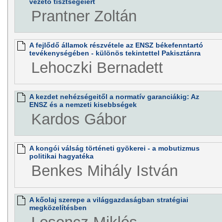
vezető tisztségeiért
Prantner Zoltán
A fejlődő államok részvétele az ENSZ békefenntartó
tevékenységében - különös tekintettel Pakisztánra
Lehoczki Bernadett
A kezdet nehézségeitől a normatív garanciákig: Az
ENSZ és a nemzeti kisebbségek
Kardos Gábor
A kongói válság történeti gyökerei - a mobutizmus
politikai hagyatéka
Benkes Mihály István
A kőolaj szerepe a világgazdaságban stratégiai
megközelítésben