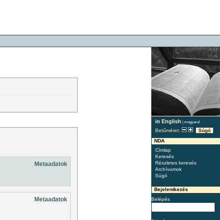
in English
|
magyarul
Betűméret:
Súgó
NDA
Címlap
Keresés
Részletes keresés
Metaadatok
Archívumok
Súgó
Bejelentkezés
Metaadatok
Belépés