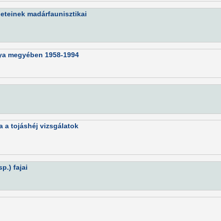
eteinek madárfaunisztikai
anya megyében 1958-1994
 a tojáshéj vizsgálatok
.) fajai