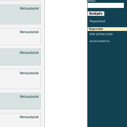
Jelszó
Metaadatok
Regisztráció
Kapcsolat
Metaadatok
MTA SZTAKI DSD
szotar.sztaki.hu
Metaadatok
Metaadatok
Metaadatok
Metaadatok