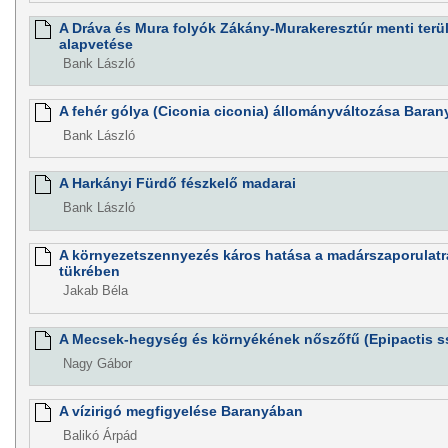
A Dráva és Mura folyók Zákány-Murakeresztúr menti terül
alapvetése
Bank László
A fehér gólya (Ciconia ciconia) állományváltozása Bar
Bank László
A Harkányi Fürdő fészkelő madarai
Bank László
A környezetszennyezés káros hatása a madárszaporulatra
tükrében
Jakab Béla
A Mecsek-hegység és környékének nőszőfű (Epipactis ssp
Nagy Gábor
A vízirigó megfigyelése Baranyában
Balikó Árpád