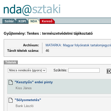
Szótár
KOPI
NDA
Kereső
Gyűjtemény: Tenkes : természetvédelmi tájékoztató
Archívum:
MATARKA: Magyar folyóiratok tartalomjegyzé
Tárolt tételek száma:
46
Tételek
Szűkítés:
"Kesztyűs" erdei pinty
Kiss János
"Sólyometetés"
Bank László