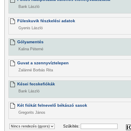
Bank László
Füleskuvik fészkelési adatok
Gyenis László
Gólyamentés
Kalina Péterné
Guvat a szennyvíztelepen
Zalánné Borbás Rita
Kései fecskefiókák
Bank László
Két fiókát felnevelő békászó sasok
Gregorits János
Szűkítés: