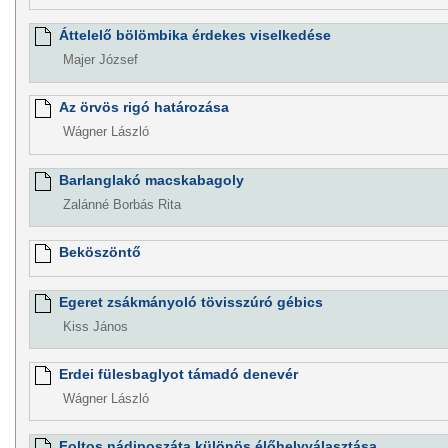
Áttelelő bölömbika érdekes viselkedése
Majer József
Az örvös rigó határozása
Wágner László
Barlanglakó macskabagoly
Zalánné Borbás Rita
Beköszöntő
Egeret zsákmányoló tövisszúró gébics
Kiss János
Erdei fülesbaglyot támadó denevér
Wágner László
Foltos nádiposzáta különös élőhelyválasztása