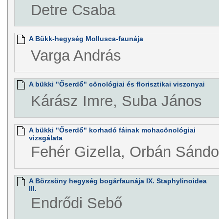
Detre Csaba
A Bükk-hegység Mollusca-faunája
Varga András
A bükki "Őserdő" cönológiai és florisztikai viszonyai
Kárász Imre, Suba János
A bükki "Őserdő" korhadó fáinak mohacönológiai
vizsgálata
Fehér Gizella, Orbán Sándo
A Börzsöny hegység bogárfaunája IX. Staphylinoidea
III.
Endrődi Sebő