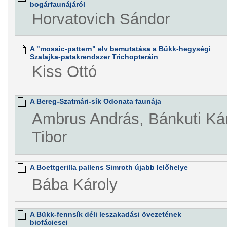
bogárfaunájáról
Horvatovich Sándor
A "mosaic-pattern" elv bemutatása a Bükk-hegységi
Szalajka-patakrendszer Trichopteráin
Kiss Ottó
A Bereg-Szatmári-sík Odonata faunája
Ambrus András, Bánkuti Ká
Tibor
A Boettgerilla pallens Simroth újabb lelőhelye
Bába Károly
A Bükk-fennsík déli leszakadási övezetének
biofáciesei