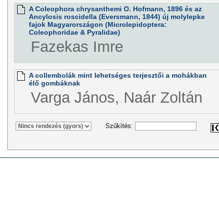
A Coleophora chrysanthemi O. Hofmann, 1896 és az
Ancylosis roscidella (Eversmann, 1844) új molylepke
fajok Magyarországon (Microlepidoptera:
Coleophoridae & Pyralidae)
Fazekas Imre
A collembolák mint lehetséges terjesztői a mohákban
élő gombáknak
Varga János, Naár Zoltán
Szűkítés: