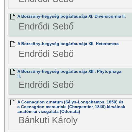
A Börzsöny-hegység bogárfaunája XI. Diversicornia II.
Endrődi Sebő
A Börzsöny-hegység bogárfaunája XII. Heteromera
Endrődi Sebő
A Börzsöny-hegység bogárfaunája XIII. Phytophaga
II.
Endrődi Sebő
A Coenagrion ornatum (Sélys-Longchamps, 1850) és
a Coenagrion mercuriale (Charpentier, 1840) lárváinak
anatómiai vizsgálata (Odonata)
Bánkuti Károly