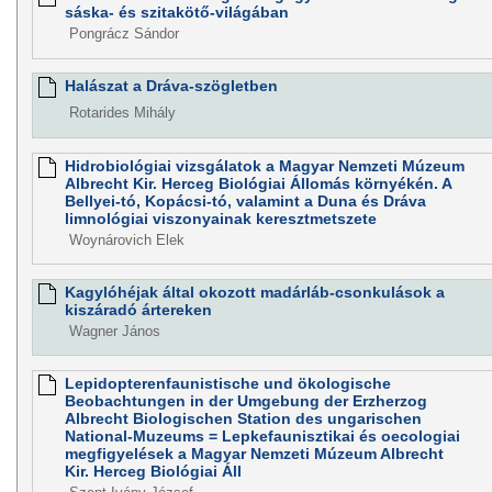
sáska- és szitakötő-világában
Pongrácz Sándor
Halászat a Dráva-szögletben
Rotarides Mihály
Hidrobiológiai vizsgálatok a Magyar Nemzeti Múzeum
Albrecht Kir. Herceg Biológiai Állomás környékén. A
Bellyei-tó, Kopácsi-tó, valamint a Duna és Dráva
limnológiai viszonyainak keresztmetszete
Woynárovich Elek
Kagylóhéjak által okozott madárláb-csonkulások a
kiszáradó ártereken
Wagner János
Lepidopterenfaunistische und ökologische
Beobachtungen in der Umgebung der Erzherzog
Albrecht Biologischen Station des ungarischen
National-Muzeums = Lepkefaunisztikai és oecologiai
megfigyelések a Magyar Nemzeti Múzeum Albrecht
Kir. Herceg Biológiai Áll