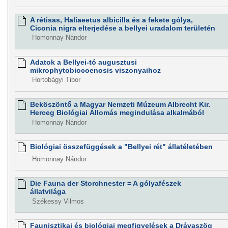
A rétisas, Haliaeetus albicilla és a fekete gólya,
Ciconia nigra elterjedése a bellyei uradalom területén
Homonnay Nándor
Adatok a Bellyei-tó augusztusi
mikrophytobiocoenosis viszonyaihoz
Hortobágyi Tibor
Beköszöntő a Magyar Nemzeti Múzeum Albrecht Kir.
Herceg Biológiai Állomás megindulása alkalmából
Homonnay Nándor
Biológiai összefüggések a "Bellyei rét" állatéletében
Homonnay Nándor
Die Fauna der Storchnester = A gólyafészek
állatvilága
Székessy Vilmos
Faunisztikai és biológiai megfigyelések a Drávaszög