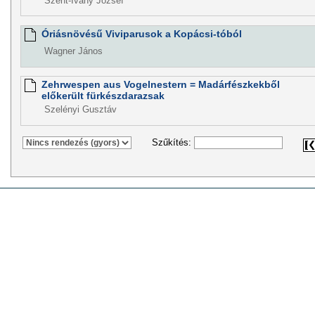
Szent-Ivány József
Óriásnövésű Viviparusok a Kopácsi-tóból
Wagner János
Zehrwespen aus Vogelnestern = Madárfészkekből
előkerült fürkészdarazsak
Szelényi Gusztáv
Szűkítés: