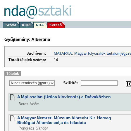
Szótár
KOPI
NDA
Kereső
Gyűjtemény: Albertina
Archívum:
MATARKA: Magyar folyóiratok tartalomjegyzé
Tárolt tételek száma:
14
Tételek
Szűkítés:
A lápi csalán (Urtica kioviensis) a Drávaközben
Boros Ádám
A Magyar Nemzeti Múzeum Albrecht Kir. Herceg
Biológiai Állomás célja és feladata
Pongrácz Sándor