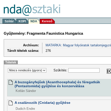
Szótár
KOPI
NDA
Kereső
Gyűjtemény: Fragmenta Faunistica Hungarica
Archívum:
MATARKA: Magyar folyóiratok tartalomjegyzé
Tárolt tételek száma:
276
Tételek
Szűkítés:
A buzogányfejűek (Acanthocephala) és féregatkák
(Pentastomida) gyűjtése és konzerválása
Kotlán Sándor
A csalánozók (Cnidaria) gyűjtése
Dudich Endre