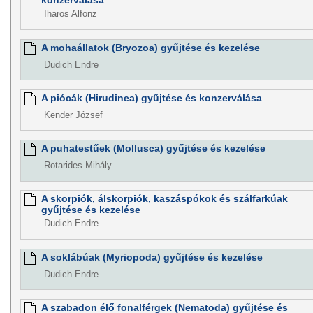
konzerválása
Iharos Alfonz
A mohaállatok (Bryozoa) gyűjtése és kezelése
Dudich Endre
A piócák (Hirudinea) gyűjtése és konzerválása
Kender József
A puhatestűek (Mollusca) gyűjtése és kezelése
Rotarides Mihály
A skorpiók, álskorpiók, kaszáspókok és szálfarkúak
gyűjtése és kezelése
Dudich Endre
A soklábúak (Myriopoda) gyűjtése és kezelése
Dudich Endre
A szabadon élő fonalférgek (Nematoda) gyűjtése és