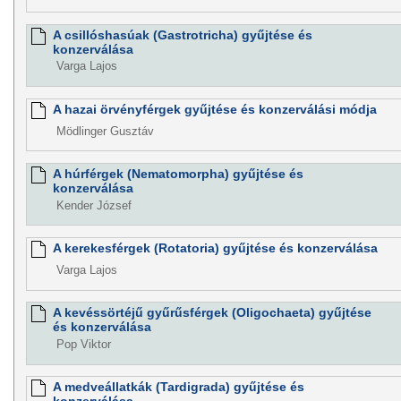
A csillóshasúak (Gastrotricha) gyűjtése és
konzerválása
Varga Lajos
A hazai örvényférgek gyűjtése és konzerválási módja
Mödlinger Gusztáv
A húrférgek (Nematomorpha) gyűjtése és
konzerválása
Kender József
A kerekesférgek (Rotatoria) gyűjtése és konzerválása
Varga Lajos
A kevéssörtéjű gyűrűsférgek (Oligochaeta) gyűjtése
és konzerválása
Pop Viktor
A medveállatkák (Tardigrada) gyűjtése és